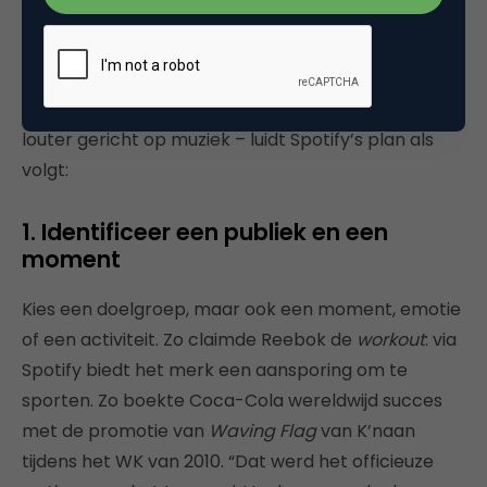
publiciteit op.
De voorbeelden met muziek van Spotify zijn ook te
vertalen naar video. Vrij vertaald – niet langer
louter gericht op muziek – luidt Spotify’s plan als
volgt:
1. Identificeer een publiek en een
moment
Kies een doelgroep, maar ook een moment, emotie
of een activiteit. Zo claimde Reebok de
workout
: via
Spotify biedt het merk een aansporing om te
sporten. Zo boekte Coca-Cola wereldwijd succes
met de promotie van
Waving Flag
van K’naan
tijdens het WK van 2010. “Dat werd het officieuze