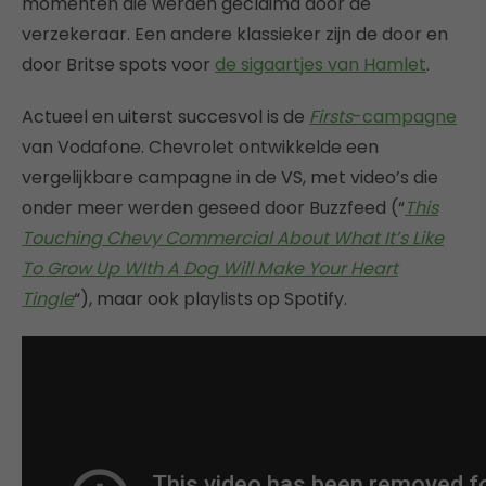
momenten die werden geclaimd door de
verzekeraar. Een andere klassieker zijn de door en
door Britse spots voor
de sigaartjes van Hamlet
.
Actueel en uiterst succesvol is de
Firsts
-campagne
van Vodafone. Chevrolet ontwikkelde een
vergelijkbare campagne in de VS, met video’s die
onder meer werden geseed door Buzzfeed (“
This
Touching Chevy Commercial About What It’s Like
To Grow Up WIth A Dog Will Make Your Heart
Tingle
“), maar ook playlists op Spotify.