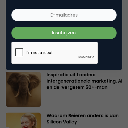
en merkeigenaren
Creatieve sector als aanjager
van innovatie en ontsluiter en
verbinder van industrieën
belangrijker en urgenter dan
ooit
Inspiratie uit Londen:
intergenerationele marketing, AI
en de ‘vergeten’ 50+-man
Waarom Beieren anders is dan
Silicon Valley