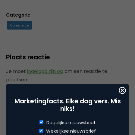
Categorie
Commerce
Plaats reactie
Je moet
ingelogd zijn op
om een reactie te
plaatsen.
Marketingfacts. Elke dag vers. Mis
niks!
Gerelateerde artikelen
Dagelijkse nieuwsbrief
Rebel with or without a cause?
Wekelijkse nieuwsbrief
Wake-upcall voor ontwerpers