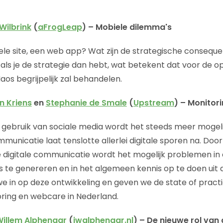
Wilbrink
(
aFrogLeap
) – Mobiele dilemma's
le site, een web app? Wat zijn de strategische consequen
ls je de strategie dan hebt, wat betekent dat voor de ope
os begrijpelijk zal behandelen.
n Kriens
en
Stephanie de Smale
(
Upstream
) – Monitor
n gebruik van sociale media wordt het steeds meer mogeli
mmunicatie laat tenslotte allerlei digitale sporen na. Door
e digitale communicatie wordt het mogelijk problemen in
s te genereren en in het algemeen kennis op te doen uit 
e in op deze ontwikkeling en geven we de state of pract
ring en webcare in Nederland.
Willem Alphenaar
(
jwalphenaar.nl
) – De nieuwe rol van