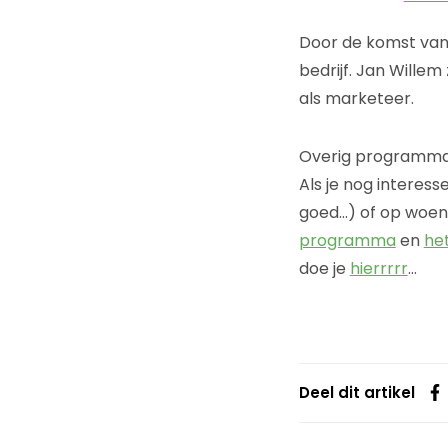
Door de komst van
bedrijf. Jan Wille
als marketeer.
Overig programm
Als je nog interes
goed…) of op woen
programma
en
het
doe je
hierrrrr
…
Deel dit artikel