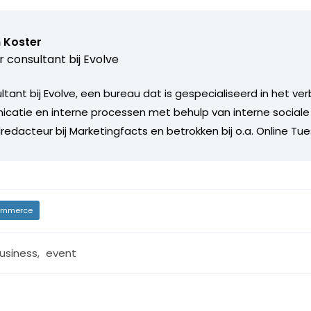
 Koster
r consultant bij
Evolve
ultant bij Evolve, een bureau dat is gespecialiseerd in het v
catie en interne processen met behulp van interne social
edacteur bij Marketingfacts en betrokken bij o.a. Online Tu
mmerce
usiness
,
event