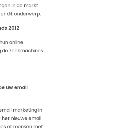
ingen in de markt
er dit onderwerp.
nds 2012
un online
ij de zoekmachines
hoe uw email
email marketing in
r het nieuwe email
mies of mensen met