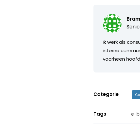
Bram
Senio
Ik werk als cons
interne communi
voorheen hoofdr
Categorie
Co
Tags
e-b