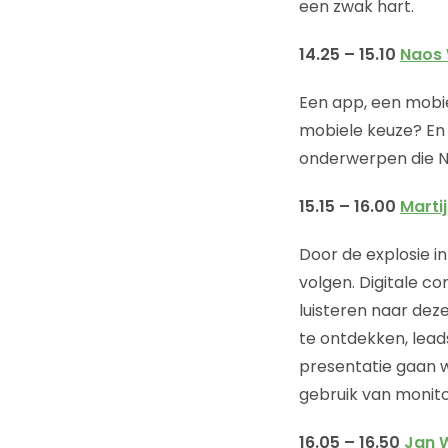
een zwak hart.
14.25 – 15.10
Naos 
Een app, een mobie
mobiele keuze? En a
onderwerpen die Na
15.15 – 16.00
Martij
Door de explosie i
volgen. Digitale co
luisteren naar dez
te ontdekken, lead
presentatie gaan w
gebruik van monito
16.05 – 16.50
Jan 