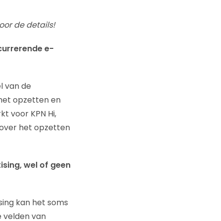
oor de details!
ncurrerende e-
el van de
 het opzetten en
t voor KPN Hi,
e over het opzetten
ising, wel of geen
ising kan het soms
e velden van