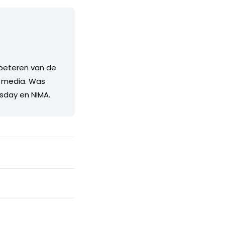
erbeteren van de
e media. Was
esday en NIMA.