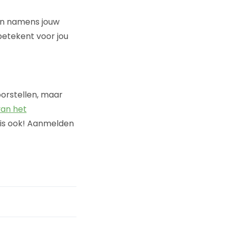
én namens jouw
betekent voor jou
oorstellen, maar
van het
tis ook! Aanmelden