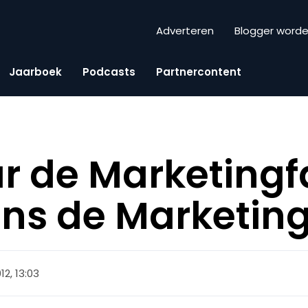
Adverteren
Blogger word
Jaarboek
Podcasts
Partnercontent
r de Marketingf
ens de Marketi
012, 13:03