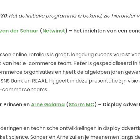
:30
: Het definitieve programma is bekend, zie hieronder v
 van der Schaar
(
Netwinst
) – het inrichten van een co
sen online retailers is groot, langdurig succes vereist ve
et van het e-commerce team. Peter is gespecialiseerd in
merce organisaties en heeft de afgelopen jaren gewerk
NS Bank en REAAL. Hij geeft in deze presentatie zijn visi
e-commerce teams.
er Prinsen en
Arne Galama
(
Storm MC
) – Display advert
deringen en technische ontwikkelingen in display advert
ket science. Sander en Arne zullen je meenemen langs d