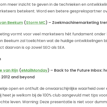
g om meer inzicht te geven in de technieken en ontwikkel
arketeers betekent. Word een betere gesprekspartner ov
van Beekum
(
Storm MC
) – Zoekmachinemarketing tre
ing vormt voor veel marketeers hét fundament onder h
n Beekum zal toelichten wat de huidige ontwikkelingen b
ect daarvan is op zowel SEO als SEA.
h
e van Rijn
(
eMailMonday
) – Back to the Future Inbox: 
n 2012 and beyond
ekje open en onthult de onwaarschijnlijke waarheid over 
ij heet je welkom bij de 100% club aangevuld met tips voo
chte leven. Warning: Deze presentatie is niet voor dum