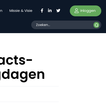
Inloggen
en
Missie & Visie
acts-
ngdagen