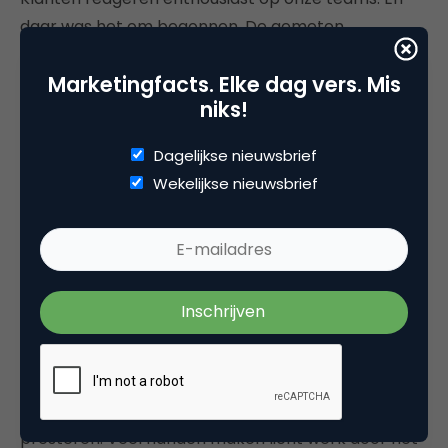
daar was het om begonnen. De gemeten
klanttevredenheid (na mailcontact) is gegroeid van
Marketingfacts. Elke dag vers. Mis
87 procent naar ruim boven de 95 procent. Ook
niks!
hun mondelinge reacties zijn enthousiast. Die
bevestigen dat een klant inderdaad niet per se
Dagelijkse nieuwsbrief
‘Agnes’ aan de lijn wil. Ze willen direct, goed en
Wekelijkse nieuwsbrief
persoonlijk geholpen worden door iemand uit
hun
team.
Voor onze organisatie is rust gecreëerd.
Medewerkers kunnen meer en beter werk doen
voor klanten doordat zij, vanuit hun eigen planning,
flexibeler en efficiënter werken. Medewerkers
hebben daarbij meer lucht gekregen. Zij ervaren
dat ze weer kunnen ademen en beter kunnen
presteren. Veel handen maken licht werk door het