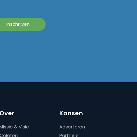
Over
Kansen
Missie & Visie
Adverteren
Colofon
Partners