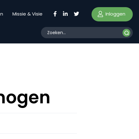
Inloggen
en
Missie & Visie
rmogen