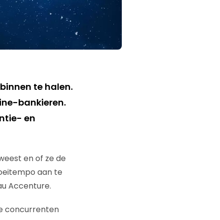
binnen te halen.
line-bankieren.
ntie- en
weest en of ze de
roeitempo aan te
eau Accenture.
le concurrenten