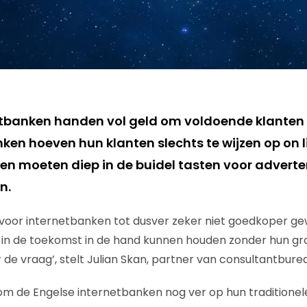
etbanken handen vol geld om voldoende klanten 
nken hoeven hun klanten slechts te wijzen op on 
en moeten diep in de buidel tasten voor adverte
n.
 voor internetbanken tot dusver zeker niet goedkoper ge
 in de toekomst in de hand kunnen houden zonder hun g
r de vraag’, stelt Julian Skan, partner van consultantbur
om de Engelse internetbanken nog ver op hun traditione