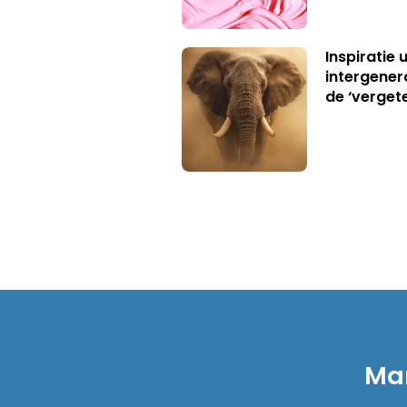
Inspiratie 
intergener
de ‘verget
Mar