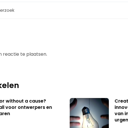
erzoek
 reactie te plaatsen.
kelen
 or without a cause?
Creat
ll voor ontwerpers en
innov
aren
van i
urgen