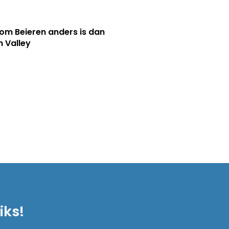
m Beieren anders is dan
n Valley
iks!