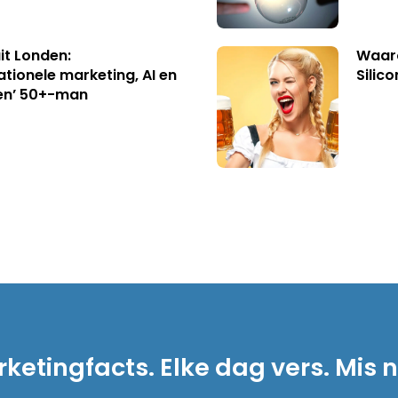
uit Londen:
Waaro
ationele marketing, AI en
Silico
en’ 50+-man
ketingfacts. Elke dag vers. Mis n