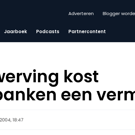
Adverteren
Blogger word
Jaarboek
Podcasts
Partnercontent
erving kost
tbanken een ve
 2004, 18:47