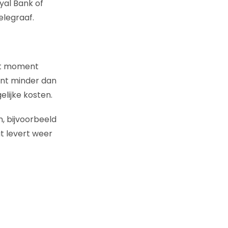
oyal Bank of
elegraaf.
dit moment
ent minder dan
elijke kosten.
, bijvoorbeeld
t levert weer