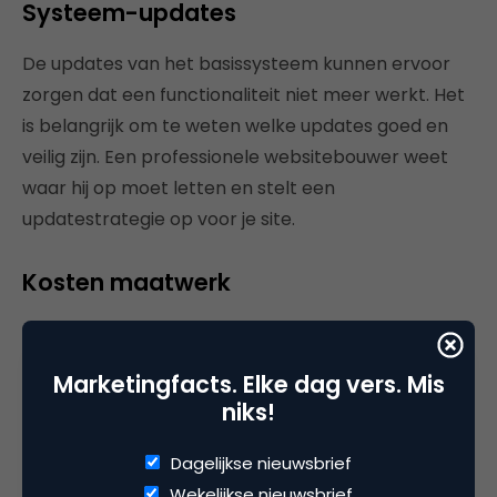
Systeem-updates
De updates van het basissysteem kunnen ervoor
zorgen dat een functionaliteit niet meer werkt. Het
is belangrijk om te weten welke updates goed en
veilig zijn. Een professionele websitebouwer weet
waar hij op moet letten en stelt een
updatestrategie op voor je site.
Kosten maatwerk
WordPress is gratis. Maar wil je echt een mooie,
professionele website, dan komen er al gauw
Marketingfacts. Elke dag vers. Mis
kosten bij kijken. Voor de betere thema’s en plug-
niks!
ins moet je betalen. Andere functionaliteiten die
niet als plug-ins beschikbaar zijn, kosten relatief
Dagelijkse nieuwsbrief
meer omdat het op maat ontwikkeld wordt.
Wekelijkse nieuwsbrief