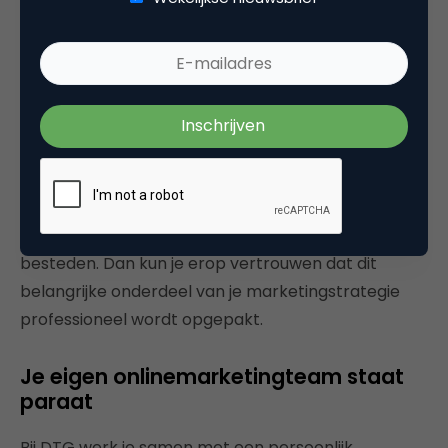
Zelf doen of uitbesteden?
Het bouwen van een goede website is een
omvangrijk project dat tijd, aandacht en expertise
vraagt. Er komen zaken bij kijken als
zoekmachineoptimalisatie en het schrijven van
pakkende webteksten. Het is het overwegen waard
om dit werk aan de juiste specialisten uit te
besteden. Dan kun je erop vertrouwen dat dit
belangrijke onderdeel van je marketingstrategie
professioneel wordt opgepakt.
Je eigen onlinemarketingteam staat
paraat
Bij DTG werk je samen met een persoonlijk