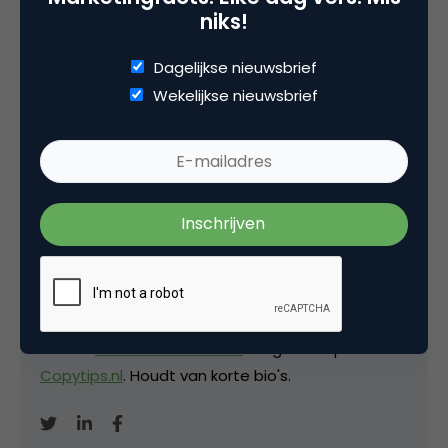
niks!
Dagelijkse nieuwsbrief
Wekelijkse nieuwsbrief
Deel dit artikel
Kopieer link
David Brinks
Eigenaar bij
Hardcopy
Freelance (SEO-)copywriter
en mede-oprichter
van de
Metal Business Club
. Blogt ook op
Copytips.nl
. Houdt van korte bio's.