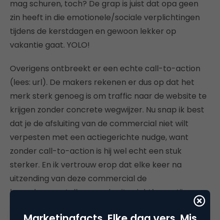
mag schuren, toch? De grap is juist dat opa geen
zin heeft in die emotionele/sociale verplichtingen
tijdens de kerstdagen en gewoon lekker op
vakantie gaat. YOLO!
Overigens ontbreekt er een echte call-to-action
(lees: url). De makers rekenen er dus op dat het
merk sterk genoeg is om traffic naar de website te
krijgen zonder concrete wegwijzer. Nu snap ik best
dat je de afsluiting van de commercial niet wilt
verpesten met een actiegerichte nudge, want
zonder call-to-action is hij wel echt een stuk
sterker. En ik vertrouw erop dat elke keer na
uitzending van deze commercial de
bezoekersaantallen van de site zichtbaar stijgen.
Maar goed, misschien geldt dat ook wel voor die
Marketingfacts. Elke dag vers. Mis
van de concurrentie, dat is het risico.