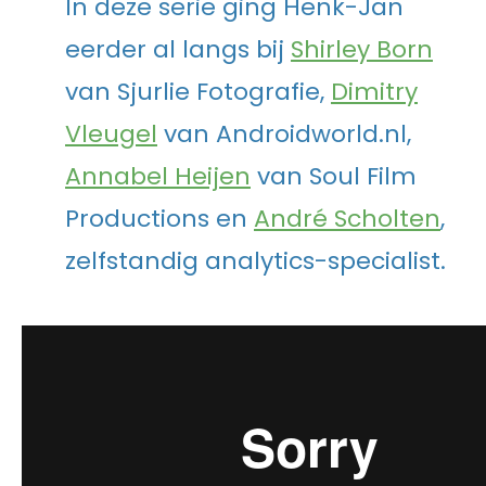
In deze serie ging Henk-Jan
eerder al langs bij
Shirley Born
van Sjurlie Fotografie,
Dimitry
Vleugel
van Androidworld.nl,
Annabel Heijen
van Soul Film
Productions en
André Scholten
,
zelfstandig analytics-specialist.