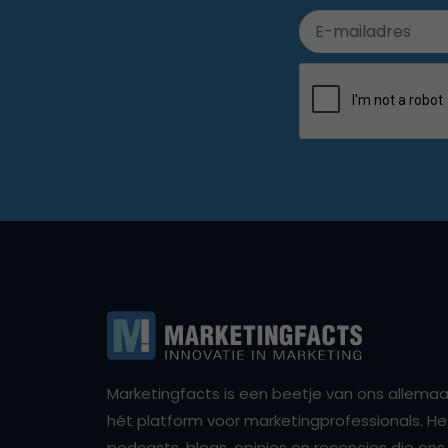
Marketingfacts is een beetje van ons allemaal,
hét platform voor marketingprofessionals. Het 
podcasts, blogs, opinies en recencies die o