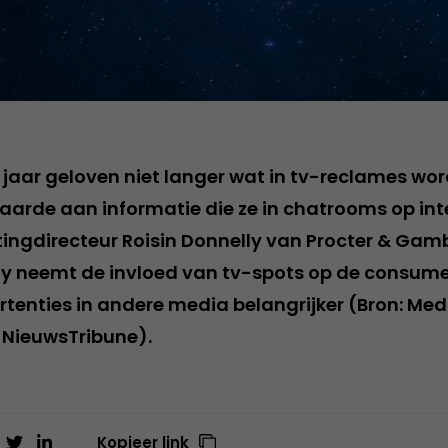
 jaar geloven niet langer wat in tv-reclames wor
arde aan informatie die ze in chatrooms op int
tingdirecteur Roisin Donnelly van Procter & Gamb
y neemt de invloed van tv-spots op de consumen
tenties in andere media belangrijker (Bron: Me
f NieuwsTribune).
Kopieer link