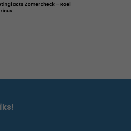
tingfacts Zomercheck – Roel
rinus
iks!