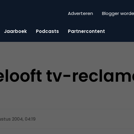
Adverteren
Blogger word
Jaarboek
Podcasts
Partnercontent
looft tv-reclam
stus 2004, 04:19