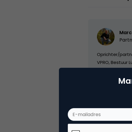
Marc
Partn
Oprichter/partn
VPRO, Bestuur Lu
Mar
Categorie
Me
Tags
onl