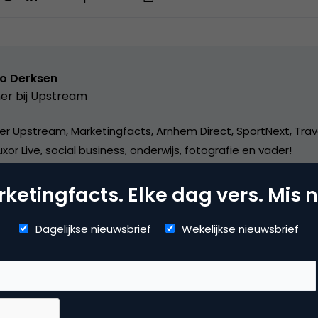
o Derksen
er bij
Upstream
er Upstream, Marketingfacts, Arnhem Direct, SportNext, Trav
xor Live, social business, onderwijs, fotografie en vader!
ketingfacts. Elke dag vers. Mis n
Dagelijkse nieuwsbrief
Wekelijkse nieuwsbrief
dia
ine video