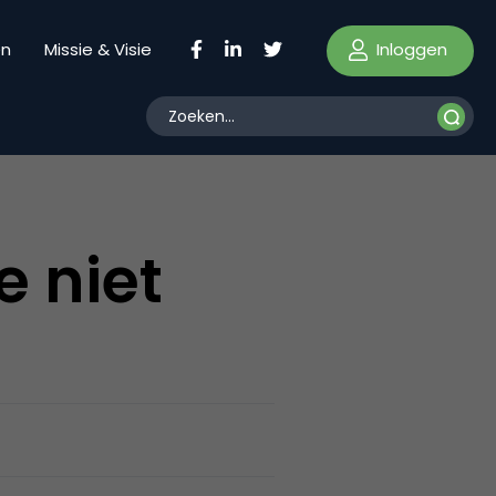
Inloggen
en
Missie & Visie
e niet