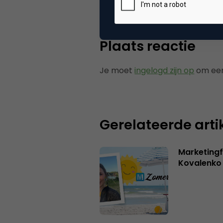
Plaats reactie
Je moet
ingelogd zijn op
om een
Gerelateerde arti
Marketingf
Kovalenko