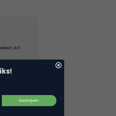
elNext, RvT
iks!