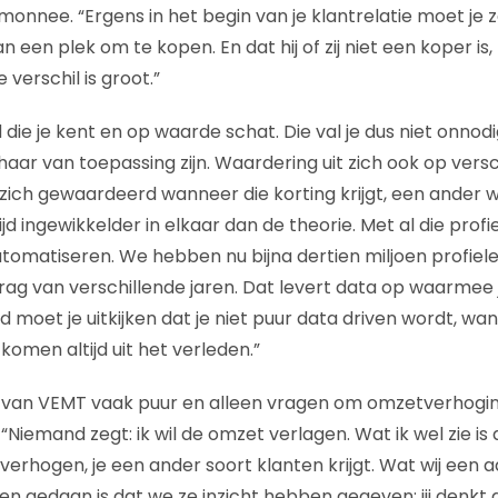
nnee. “Ergens in het begin van je klantrelatie moet je zo
an een plek om te kopen. En dat hij of zij niet een koper is
verschil is groot.”
 die je kent en op waarde schat. Die val je dus niet onnod
haar van toepassing zijn. Waardering uit zich ook op vers
zich gewaardeerd wanneer die korting krijgt, een ander wil
tijd ingewikkelder in elkaar dan de theorie. Met al die profi
omatiseren. We hebben nu bijna dertien miljoen profiele
g van verschillende jaren. Dat levert data op waarmee 
ijd moet je uitkijken dat je niet puur data driven wordt, wa
omen altijd uit het verleden.”
 van VEMT vaak puur en alleen vragen om omzetverhoging
“Niemand zegt: ik wil de omzet verlagen. Wat ik wel zie is d
verhogen, je een ander soort klanten krijgt. Wat wij een 
n gedaan is dat we ze inzicht hebben gegeven: jij denkt 