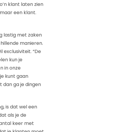
’n klant laten zien
, maar een klant.
ig lastig met zaken
chillende manieren.
 exclusiviteit. “De
elen kun je
n in onze
je kunt gaan
nt dan ga je dingen
, is dat wel een
at als je de
aantal keer met
dat je klanten moet