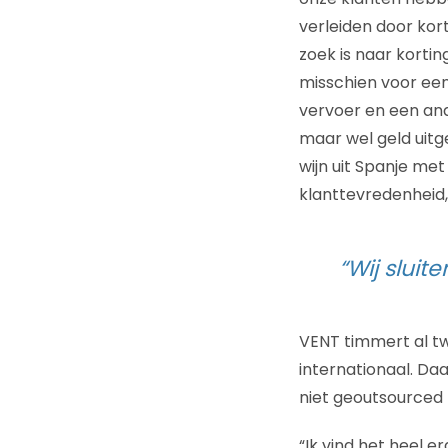
verleiden door kor
zoek is naar kortin
misschien voor een
vervoer en een and
maar wel geld uitg
wijn uit Spanje me
klanttevredenheid, 
“Wij sluit
VENT timmert al tw
internationaal. Da
niet geoutsourced 
“Ik vind het heel e