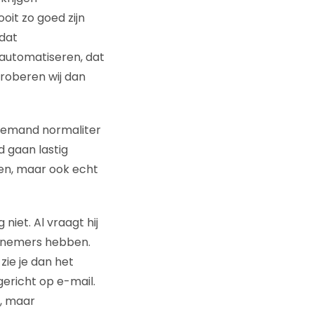
oit zo goed zijn
 dat
 automatiseren, dat
roberen wij dan
 iemand normaliter
d gaan lastig
en, maar ook echt
iet. Al vraagt hij
erknemers hebben.
ie je dan het
gericht op e-mail.
g, maar