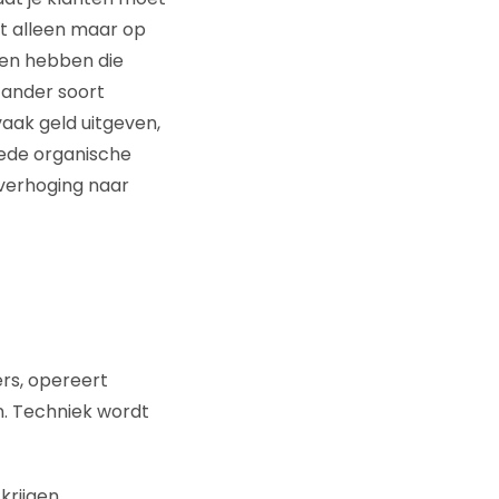
at alleen maar op
nten hebben die
 ander soort
vaak geld uitgeven,
oede organische
tverhoging naar
rs, opereert
n. Techniek wordt
krijgen