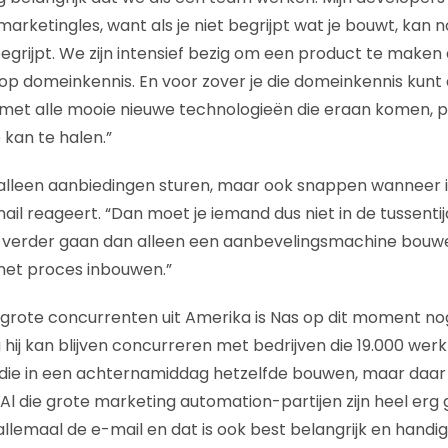
arketingles, want als je niet begrijpt wat je bouwt, kan no
begrijpt. We zijn intensief bezig om een product te maken
op domeinkennis. En voor zover je die domeinkennis kunt
met alle mooie nieuwe technologieën die eraan komen, p
 kan te halen.”
 alleen aanbiedingen sturen, maar ook snappen wanneer
ail reageert. “Dan moet je iemand dus niet in de tussentij
et verder gaan dan alleen een aanbevelingsmachine bouw
het proces inbouwen.”
grote concurrenten uit Amerika is Nas op dit moment nog n
g hij kan blijven concurreren met bedrijven die 19.000 w
 die in een achternamiddag hetzelfde bouwen, maar daar z
 Al die grote marketing automation-partijen zijn heel erg 
llemaal de e-mail en dat is ook best belangrijk en handi