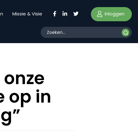
Inloggen
en
Missie & Visie
 onze
 op in
ng”