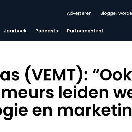
Adverteren
Blogger word
Jaarboek
Podcasts
Partnercontent
as (VEMT): “Ook
eurs leiden we
gie en marketi