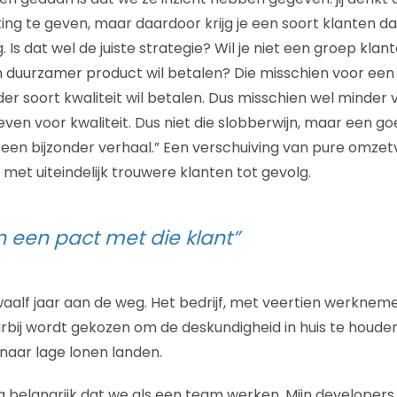
ting te geven, maar daardoor krijg je een soort klanten d
g. Is dat wel de juiste strategie? Wil je niet een groep kla
 duurzamer product wil betalen? Die misschien voor een
er soort kwaliteit wil betalen. Dus misschien wel minder 
even voor kwaliteit. Dus niet die slobberwijn, maar een g
t een bijzonder verhaal.” Een verschuiving van pure omze
met uiteindelijk trouwere klanten tot gevolg.
en een pact met die klant”
aalf jaar aan de weg. Het bedrijf, met veertien werkneme
arbij wordt gekozen om de deskundigheid in huis te houde
naar lage lonen landen.
rg belangrijk dat we als een team werken. Mijn developers 