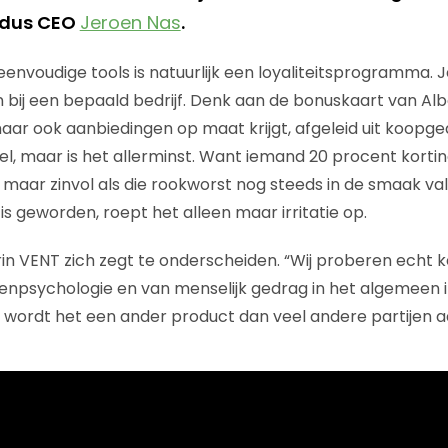
aldus CEO
Jeroen Nas
. ​
envoudige tools is natuurlijk een loyaliteitsprogramma.
bij een bepaald bedrijf. Denk aan de bonuskaart van Al
aar ook aanbiedingen op maat krijgt, afgeleid uit koopge
mpel, maar is het allerminst. Want iemand 20 procent kort
n maar zinvol als die rookworst nog steeds in de smaak va
s geworden, roept het alleen maar irritatie op.
in VENT zich zegt te onderscheiden. “Wij proberen echt ke
npsychologie en van menselijk gedrag in het algemeen i
wordt het een ander product dan veel andere partijen a