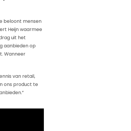
 Je beloont mensen
bert Heijn waarmee
drag uit het
ing aanbieden op
lt. Wanneer
nnis van retail,
n ons product te
anbieden.”