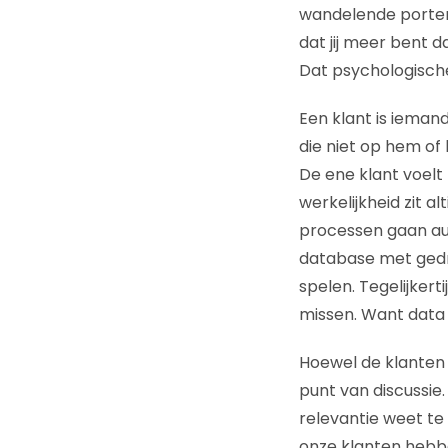
wandelende portemo
dat jij meer bent d
Dat psychologische 
Een klant is iemand
die niet op hem of 
De ene klant voelt 
werkelijkheid zit al
processen gaan aut
database met gedra
spelen. Tegelijkert
missen. Want data k
Hoewel de klanten
punt van discussie. 
relevantie weet te 
onze klanten hebbe