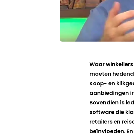
Waar winkeliers
moeten hedendaa
Koop- en klikge
aanbiedingen in 
Bovendien is ie
software die kl
retailers en rei
beïnvloeden. En 