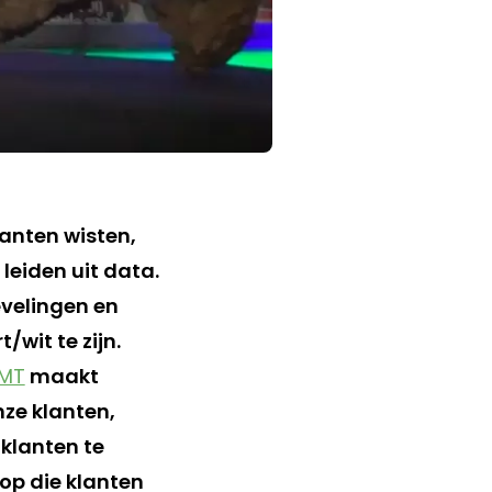
lanten wisten,
leiden uit data.
evelingen en
/wit te zijn.
MT
maakt
nze klanten,
 klanten te
 op die klanten