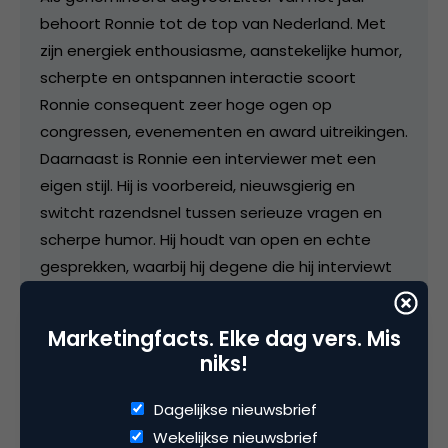
behoort Ronnie tot de top van Nederland. Met
zijn energiek enthousiasme, aanstekelijke humor,
scherpte en ontspannen interactie scoort
Ronnie consequent zeer hoge ogen op
congressen, evenementen en award uitreikingen.
Daarnaast is Ronnie een interviewer met een
eigen stijl. Hij is voorbereid, nieuwsgierig en
switcht razendsnel tussen serieuze vragen en
scherpe humor. Hij houdt van open en echte
gesprekken, waarbij hij degene die hij interviewt
altijd in zijn of haar waarde laat. Scherp, maar
altijd met respect als vangrail. Ronnie heeft
Marketingfacts. Elke dag vers. Mis
meer dan tien jaar ervaring in het interview vak,
niks!
op het podium voor live publiek als ook voor de tv
camera’s van bijvoorbeeld 7DTV.
Dagelijkse nieuwsbrief
Wekelijkse nieuwsbrief