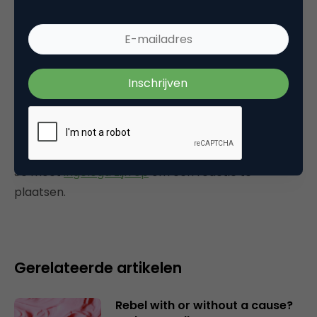
Categorie
Commerce
Plaats reactie
Je moet
ingelogd zijn op
om een reactie te
plaatsen.
Gerelateerde artikelen
Rebel with or without a cause?