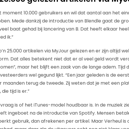
t moment 10.000 gebruikers en wil dat aantal aan het eind
en. Mede dankzij de introductie van Blendle gaat de groei
eel baat gehad bij lancering van B. Dat heeft elkaar heel
d ik.”
’n 25.000 artikelen via MyJour gelezen en er zijn altijd w
orm. Dat alles betekent niet dat er al veel geld wordt ver
omen”, maar het blijft een zaak van de lange adem. Tijd 
vesteerders wel gegund lijkt. “Een jaar geleden is de eers
r maanden terug de tweede. Zij weten dat je met een plat
die tijd is er.”
vraag is of het iTunes-model houdbaar is. In de muziek zie
eeft ingeboet na de introductie van Spotify. Mensen betal
kt gebruik, dan afrekenen per artikel. Maar Verheul is du