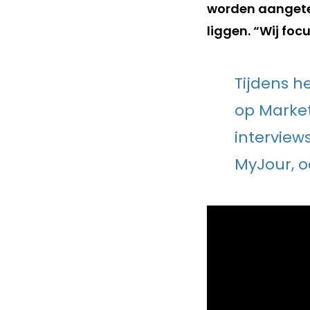
worden aangetek
liggen. “Wij foc
Tijdens h
op Market
interview
MyJour, o