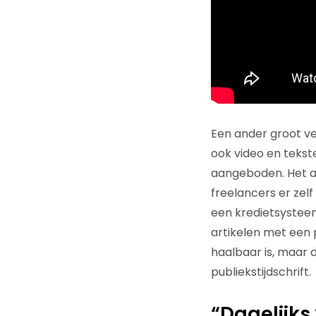
Een ander groot ve
ook video en tekst
aangeboden. Het a
freelancers er zel
een kredietsysteem
artikelen met een pr
haalbaar is, maar
publiekstijdschrift.
“Dagelijks