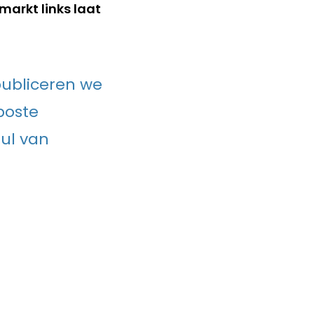
arkt links laat
publiceren we
poste
ul van