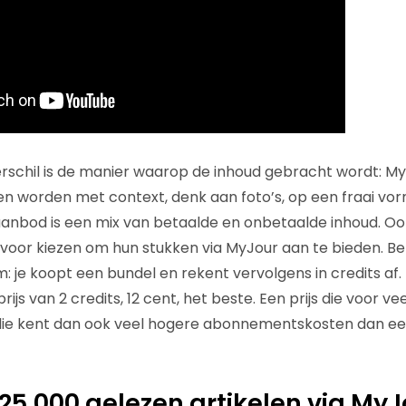
rschil is de manier waarop de inhoud gebracht wordt: M
en worden met context, denk aan foto’s, op een fraai v
anbod is een mix van betaalde en onbetaalde inhoud. O
f voor kiezen om hun stukken via MyJour aan te bieden. B
: je koopt een bundel en rekent vervolgens in credits af.
ijs van 2 credits, 12 cent, het beste. Een prijs die voor vee
 die kent dan ook veel hogere abonnementskosten dan e
 25.000 gelezen artikelen via MyJ