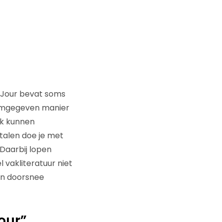
yJour bevat soms
ormgegeven manier
ok kunnen
etalen doe je met
 Daarbij lopen
l vakliteratuur niet
en doorsnee
our”