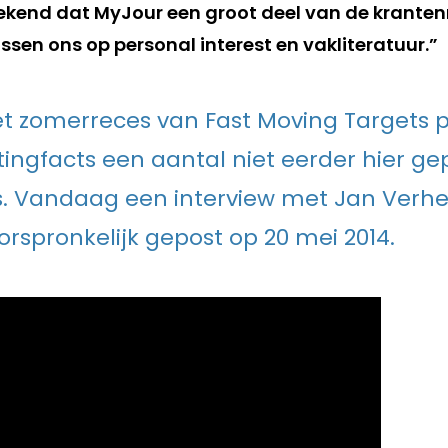
end dat MyJour een groot deel van de krantenm
ussen ons op personal interest en vakliteratuur.”
et zomerreces van Fast Moving Targets 
ingfacts een aantal niet eerder hier ge
s. Vandaag een interview met Jan Verhe
orspronkelijk gepost op 20 mei 2014.