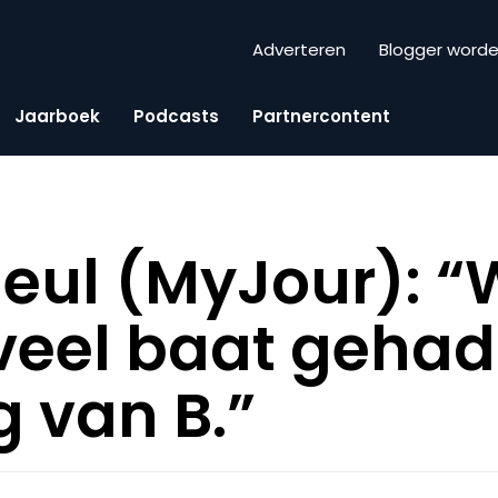
Adverteren
Blogger word
Jaarboek
Podcasts
Partnercontent
eul (MyJour): “
eel baat gehad 
g van B.”