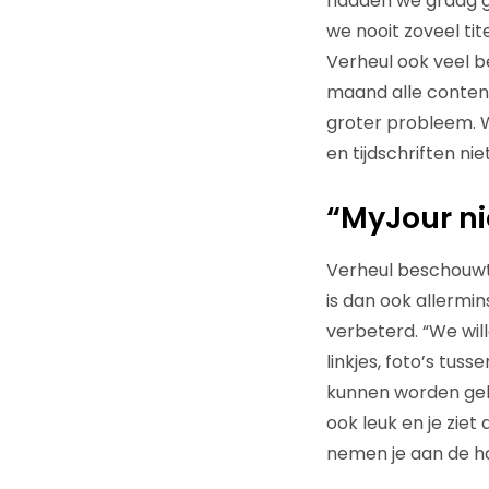
hadden we graag ge
we nooit zoveel tit
Verheul ook veel be
maand alle conten
groter probleem. W
en tijdschriften niet
“MyJour ni
Verheul beschouwt 
is dan ook allermi
verbeterd. “We wil
linkjes, foto’s tu
kunnen worden gebrac
ook leuk en je zie
nemen je aan de h