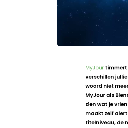
MyJour
timmert a
verschillen julli
woord niet meer 
MyJour als Blend
zien wat je vrie
maakt zelf alert
titelniveau, de