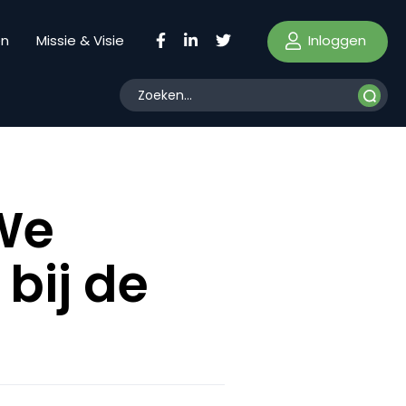
Inloggen
en
Missie & Visie
We
bij de