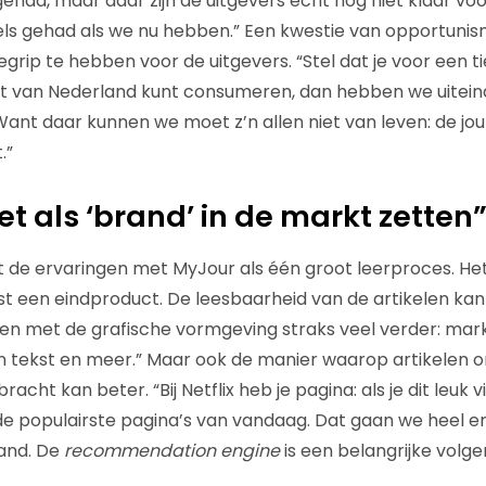
had, maar daar zijn de uitgevers echt nog niet klaar vo
els gehad als we nu hebben.” Een kwestie van opportunisme
grip te hebben voor de uitgevers. “Stel dat je voor een ti
t van Nederland kunt consumeren, dan hebben we uiteind
ant daar kunnen we moet z’n allen niet van leven: de jou
.”
et als ‘brand’ in de markt zetten
de ervaringen met MyJour als één groot leerproces. Het
nst een eindproduct. De leesbaarheid van de artikelen ka
len met de grafische vormgeving straks veel verder: mar
ssen tekst en meer.” Maar ook de manier waarop artikelen
ht kan beter. “Bij Netflix heb je pagina: als je dit leuk vi
t de populairste pagina’s van vandaag. Dat gaan we heel e
and. De
recommendation engine
is een belangrijke volge