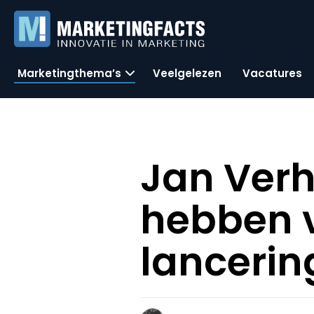
Marketingthema’s
Veelgelezen
Vacatures
Jan Verh
hebben v
lancerin