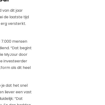
 van dit jaar
 de laatste tijd
 erg versterkt.
el 7.000 mensen
diend. “Dat begint
die MyJour door
te investeerder
form als dit heel
 je dat het snel
en liever een vast
idelijk: “Dat