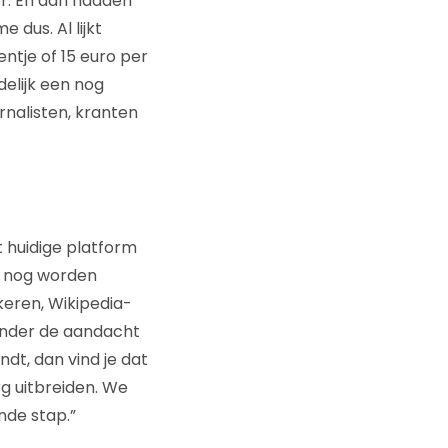
or. En dan hadden
 dus. Al lijkt
entje of 15 euro per
elijk een nog
rnalisten, kranten
”
 huidige platform
n nog worden
keren, Wikipedia-
 onder de aandacht
ndt, dan vind je dat
rg uitbreiden. We
nde stap.”