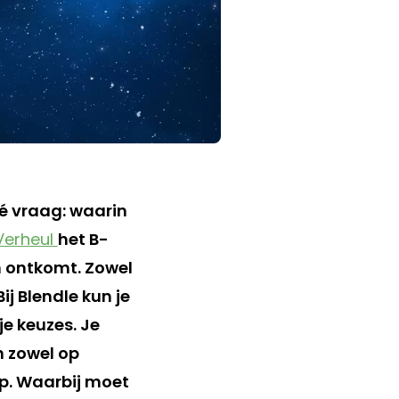
dé vraag: waarin
Verheul
het B-
an ontkomt. Zowel
ij Blendle kun je
je keuzes. Je
n zowel op
rp. Waarbij moet