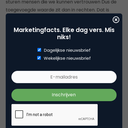
sturen mensen die we kunnen vertrouwen Dus de
toegevoegde waarde zit dan in rechten. Dat is
belangrijk, daar hebben we een speciale afdeling
voor. En daarnaast de distributie: als wij iets
Marketingfacts. Elke dag vers. Mis
uitzenden, wordt het door heel veel mensen gezien.
niks!
Dat is weer interessant voor adverteerders.”
Dagelijkse nieuwsbrief
Wekelijkse nieuwsbrief
Deel dit artikel
Kopieer link
Leonieke Daalder
co-founder bij
Fast Moving Targets