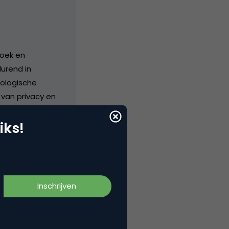
zoek en
durend in
nologische
 van privacy en
organisatorische
iks!
ter heeft dé