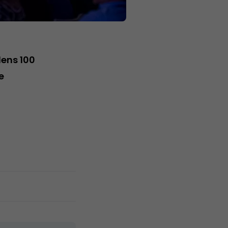
dens 100
e