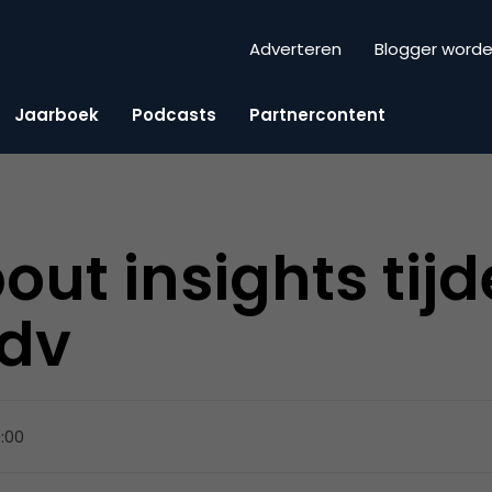
Adverteren
Blogger word
Jaarboek
Podcasts
Partnercontent
about insights tij
adv
9:00