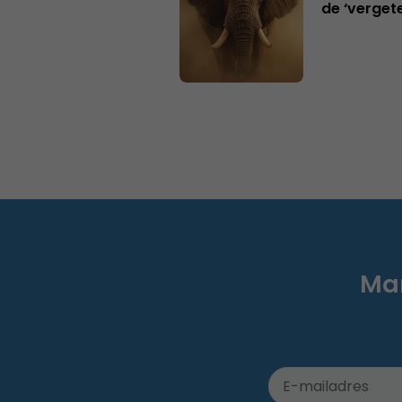
de ‘verget
Mar