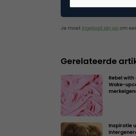
Plaats reactie
Je moet
ingelogd zijn op
om een
Gerelateerde arti
Rebel with
Wake-upca
merkeigen
Inspiratie 
intergener