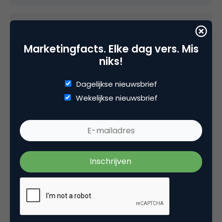
iranian abroad
Marketingfacts. Elke dag vers. Mis
niks!
welknown iranian poet put it this way:
Dagelijkse nieuwsbrief
Of one Essence is the human race,
Wekelijkse nieuwsbrief
Thusly has Creation put the Base;
One Limb impacted is sufficient,
For all Others to feel the Mace.
israeli, iranian, americans, togolias, chines,
chilians, no matter where we are from , we are
all human beings and belong to the