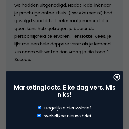
we hadden uitgenodigd. Nadat ik de link naar
je prachtige online ’thuis’ (www.ketsen.nl) had
gevolgd vond ik het helemaal jammer dat ik
geen kans heb gekregen je boeiende
persoonlijkheid te ervaren. Tenslotte. Kees, je
lijkt me een hele dappere vent: als je iemand
zijn naam wilt weten dan vraag je die toch ?
Succes.
Willem Sodderland (mijn naam)
Marketingfacts. Elke dag vers. Mis
17 januari 2006 om 12:56
niks!
Dagelijkse nieuwsbrief
Wekelijkse nieuwsbrief
media