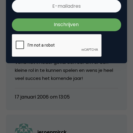
Willem, nogmaals jammer dat ik er gisteren
niet bij kon zijn. Heb inmiddels begrepen dat
de locatie top was, er interessante gasten
waren en dat aan de prijsuitreiking hier en
daar nog gesleuteld mag worden. Al met al
een prima score voor een eerste keer denk ik.
Vond het in ieder geval een eer om er een
kleine rol in te kunnen spelen en wens je heel
veel succes het komende jaar!
17 januari 2006 om 13:05
jeroenmirck