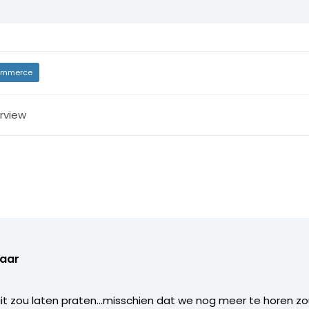
mmerce
erview
laar
it zou laten praten…misschien dat we nog meer te horen zou