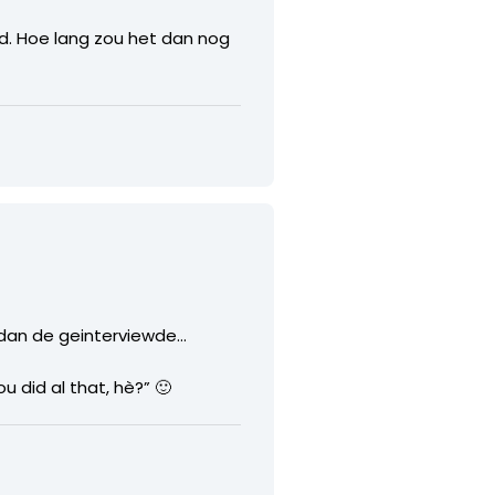
rd. Hoe lang zou het dan nog
er dan de geinterviewde…
u did al that, hè?” 🙂