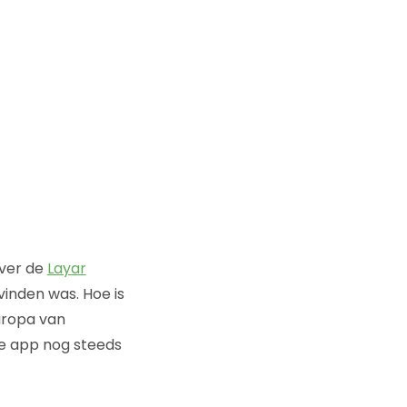
over de
Layar
vinden was. Hoe is
uropa van
ne app nog steeds