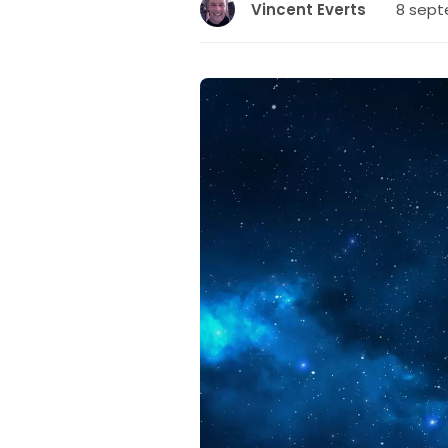
8 sept
Vincent Everts