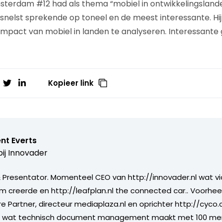
terdam #12 had als thema “mobiel in ontwikkelingsland
 snelst sprekende op toneel en de meest interessante. Hij
pact van mobiel in landen te analyseren. Interessante 
Kopieer link
nt Everts
ij
Innovader
Presentator. Momenteel CEO van http://innovader.nl wat v
m creerde en http://leafplan.nl the connected car.. Voorhee
re Partner, directeur mediaplaza.nl en oprichter http://cyco
jf wat technisch document management maakt met 100 me