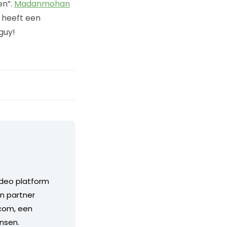
en”.
Madanmohan
 heeft een
guy!
ideo platform
n partner
.com, een
nsen.