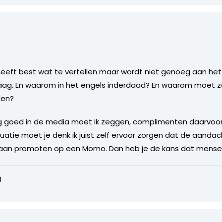
o heeft best wat te vertellen maar wordt niet genoeg aan he
graag. En waarom in het engels inderdaad? En waarom moet zo
den?
erg goed in de media moet ik zeggen, complimenten daarvoo
situatie moet je denk ik juist zelf ervoor zorgen dat de aand
 gaan promoten op een Momo. Dan heb je de kans dat mense
0