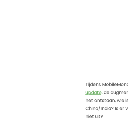
Tijdens MobileMon
update,
de augment
het ontstaan, wie
China/India? Is er
niet uit?