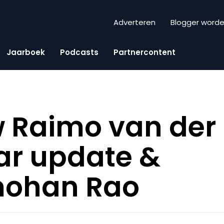
Adverteren
Blogger word
Jaarboek
Podcasts
Partnercontent
w Raimo van der 
ar update &
ohan Rao