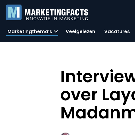
Marketingthema’s
Veelgelezen
Vacatures
Intervie
over Lay
Madanm