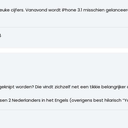
 Leuke cijfers. Vanavond wordt iPhone 3.1 misschien gelancee
8
tgeknipt worden? Die vindt zichzelf net een tikkie belangrijk
n 2 Nederlanders in het Engels (overigens best hilarisch “Yo