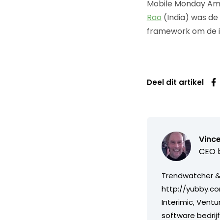
Mobile Monday Ams
Rao
(India) was de
framework om de im
Deel dit artikel
Vince
CEO b
Trendwatcher & 
http://yubby.co
Interimic, Ventu
software bedri