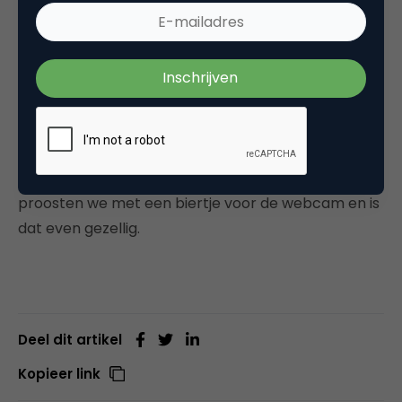
Wat is het grootste voordeel van de manier
waarop je werkt?
Geen stress, ik hoef niet in het verkeer te zitten, je
ziet elkaar online, 5 minuutjes later iets doen is
prima. Geen stress is echt een groot voordeel. En
als je een beetje affiniteit met IT hebt, maakt het
ook niet uit dat je elkaar niet in het echt ziet, soms
proosten we met een biertje voor de webcam en is
dat even gezellig.
Deel dit artikel
Kopieer link