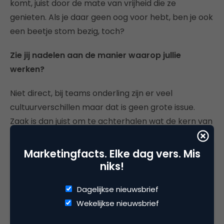
komt, juist door de mate van vrijheid die ze
genieten. Als je daar geen oog voor hebt, ben je ook
een beetje stom bezig, toch?
Zie jij nadelen aan de manier waarop jullie
werken?
Niet direct, bij teams onderling zijn er veel
cultuurverschillen maar dat is geen grote issue.
Zaak is dan juist om te achterhalen wat de kern van
het probleem is, dan gebeurt het geen tweede
keer. Ik geloof niet meer zo in cultuurverschillen. We
Marketingfacts. Elke dag vers. Mis
zijn allemaal mensen die houden van leuk en
niks!
interessant werk doen. Wat ze geloven, hoe ze eruit
Dagelijkse nieuwsbrief
zien of waar ze wonen, maakt dan helemaal niks uit,
Wekelijkse nieuwsbrief
blijkt wel.