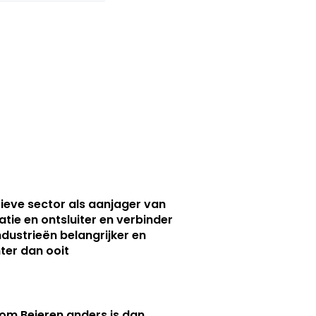
ieve sector als aanjager van
atie en ontsluiter en verbinder
ndustrieën belangrijker en
ter dan ooit
m Beieren anders is dan