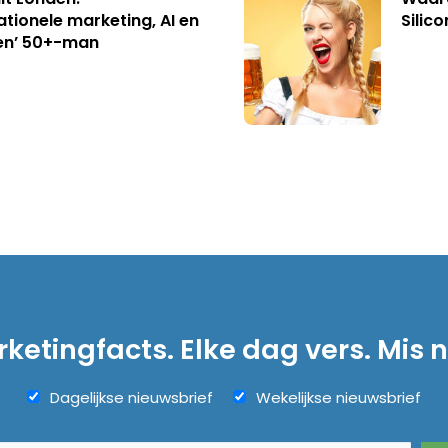
ationele marketing, AI en
Silico
en’ 50+-man
ketingfacts. Elke dag vers. Mis n
Dagelijkse nieuwsbrief
Wekelijkse nieuwsbrief