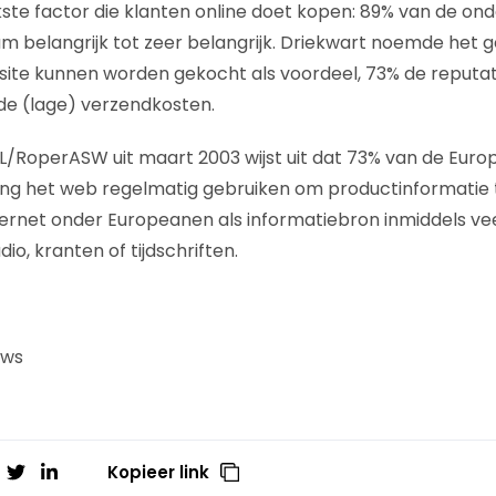
ijkste factor die klanten online doet kopen: 89% van de o
um belangrijk tot zeer belangrijk. Driekwart noemde he
site kunnen worden gekocht als voordeel, 73% de reputat
de (lage) verzendkosten.
/RoperASW uit maart 2003 wijst uit dat 73% van de Eur
ng het web regelmatig gebruiken om productinformatie 
nternet onder Europeanen als informatiebron inmiddels vee
adio, kranten of tijdschriften.
uws
Kopieer link