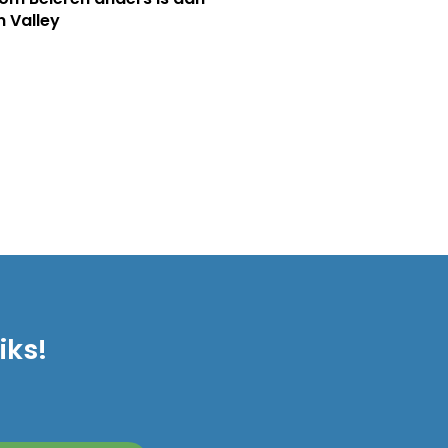
n Valley
iks!