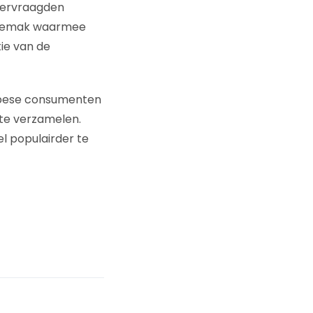
ndervraagden
t gemak waarmee
ie van de
opese consumenten
te verzamelen.
l populairder te