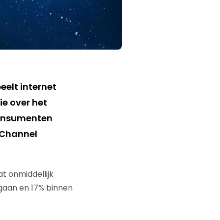
elt internet
ie over het
consumenten
n Channel
t onmiddellijk
 gaan en 17% binnen