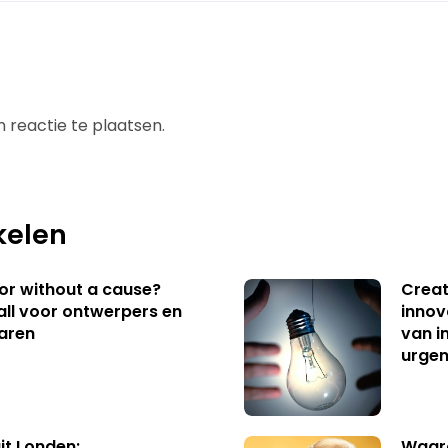
 reactie te plaatsen.
kelen
 or without a cause?
Creat
ll voor ontwerpers en
innov
aren
van i
urgen
uit Londen:
Waaro