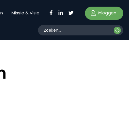
Inloggen
en
Missie & Visie
m