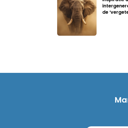
intergener
de ‘verget
Mar