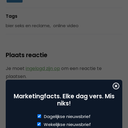
Tags
bier seks en reclame
,
online video
Plaats reactie
Je moet
ingelogd zijn op
om een reactie te
plaatsen.
Marketingfacts. Elke dag vers. Mis
niks!
Gerelateerde artikelen
Dagelijkse nieuwsbrief
Marketingfacts Zomercheck –
Wekelijkse nieuwsbrief