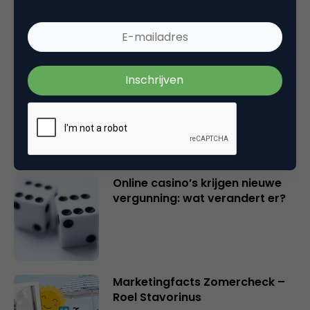
Vita Kovalenko
Marketingfacts Zomercheck –
Durk Bosma
Online casino’s krijgen nieuwe
vergunning: wat verandert er?
Marketingfacts Zomercheck –
Roel Stavorinus