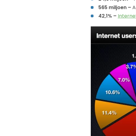
565 miljoen –
A
42,1% –
Interne