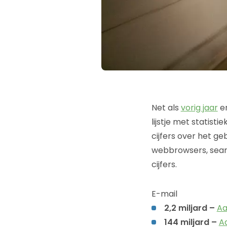
Net als
vorig jaar
en
lijstje met statist
cijfers over het ge
webbrowsers, searc
cijfers.
E-mail
2,2 miljard –
Aa
144 miljard –
A