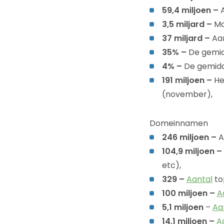
59,4 miljoen –
A
3,5 miljard –
Ma
37 miljard –
Aa
35% –
De gemid
4% –
De gemidd
191 miljoen –
He
(november),
Domeinnamen
246 miljoen –
A
104,9 miljoen –
etc),
329 –
Aantal
to
100 miljoen –
A
5,1 miljoen
–
Aa
14,1 miljoen –
A