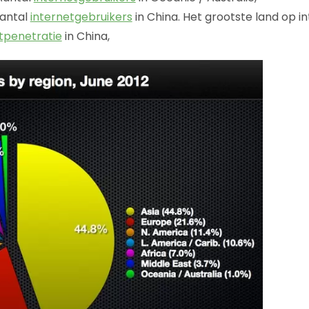
antal
internetgebruikers
in China. Het grootste land op in
tpenetratie
in China,