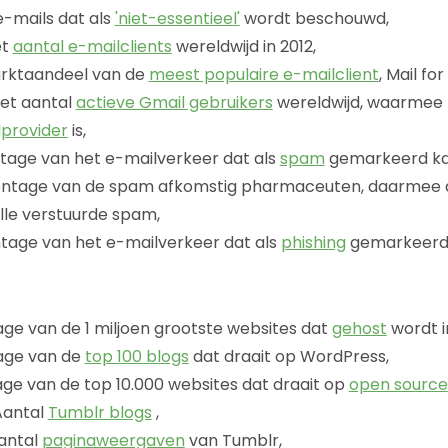
-mails dat als
'niet-essentieel'
wordt beschouwd,
et
aantal e-mailclients
wereldwijd in 2012,
rktaandeel van de
meest populaire e-mailclient
, Mail for
et aantal
actieve Gmail gebruikers
wereldwijd, waarmee h
lprovider
is,
age van het e-mailverkeer dat als
spam
gemarkeerd ka
ntage van de spam afkomstig pharmaceuten, daarmee
lle verstuurde spam,
age van het e-mailverkeer dat als
phishing
gemarkeerd 
ge van de 1 miljoen grootste websites dat
gehost
wordt i
age van de
top 100 blogs
dat draait op WordPress,
e van de top 10.000 websites dat draait op
open source
antal
Tumblr blogs
,
antal
paginaweergaven
van Tumblr,