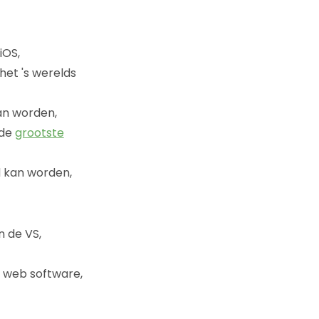
 iOS,
et 's werelds
n worden,
 de
grootste
kan worden,
n de VS,
web software,