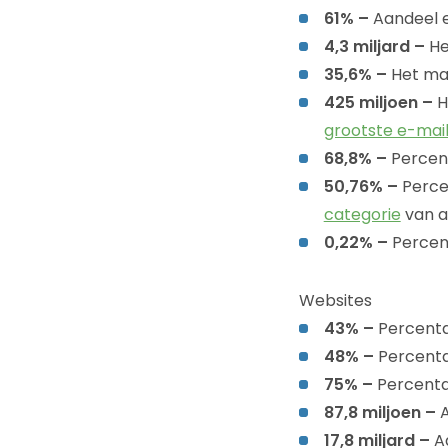
61% –
Aandeel e
4,3 miljard –
H
35,6% –
Het ma
425 miljoen –
H
grootste e-mai
68,8% –
Percent
50,76% –
Perce
categorie
van a
0,22% –
Percent
Websites
43% –
Percenta
48% –
Percent
75% –
Percentag
87,8 miljoen –
A
17,8 miljard –
A