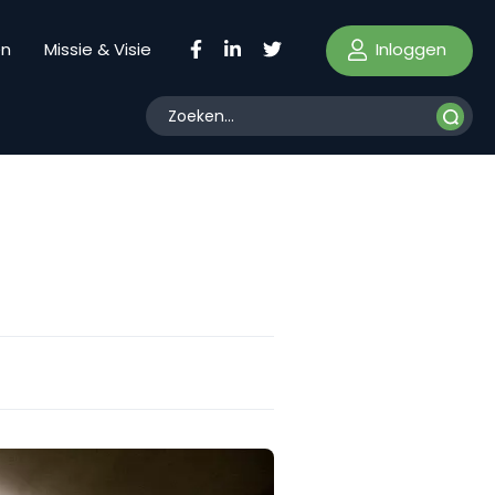
Inloggen
en
Missie & Visie