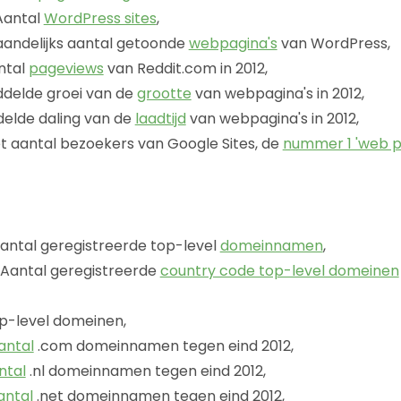
antal
WordPress sites
,
andelijks aantal getoonde
webpagina's
van WordPress,
ntal
pageviews
van Reddit.com in 2012,
delde groei van de
grootte
van webpagina's in 2012,
elde daling van de
laadtijd
van webpagina's in 2012,
t aantal bezoekers van Google Sites, de
nummer 1 'web p
antal geregistreerde top-level
domeinnamen
,
Aantal geregistreerde
country code top-level domeinen
p-level domeinen,
antal
.com domeinnamen tegen eind 2012,
ntal
.nl domeinnamen tegen eind 2012,
antal
.net domeinnamen tegen eind 2012,