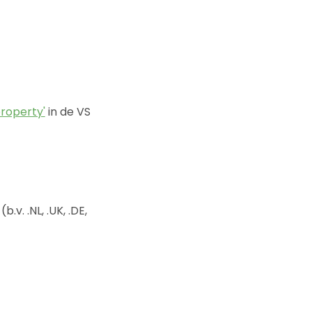
roperty'
in de VS
(b.v. .NL, .UK, .DE,