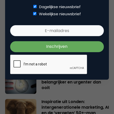
Dagelijkse nieuwsbrief
Wekelijkse nieuwsbrief
Gerelateerde artikelen
Rebel with or without a cause?
Wake-upcall voor ontwerpers
en merkeigenaren
Creatieve sector als aanjager
van innovatie en ontsluiter en
verbinder van industrieën
belangrijker en urgenter dan
ooit
Inspiratie uit Londen:
intergenerationele marketing, AI
en de ‘vergeten’ 50+-man