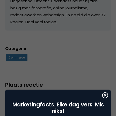
Hogeschool Utrecht. Daarnaast houdt hij zich
bezig met fotografie, online journalisme,
redactiewerk en webdesign. En de tijd die over is?
Roeien. Heel veel roeien.
Categorie
Commerce
Plaats reactie
Je moet
ingelogd zijn op
om een reactie te
Marketingfacts. Elke dag vers. Mis
plaatsen.
niks!