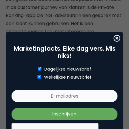
in de customer journey van klanten is de Private
Banking-app die ING-adviseurs in een gesprek met
een klant kunnen gebruiken. Het is een
ondersteunende tool met interessante
marktinformatie van ING's Investment Office,
Marketingfacts. Elke dag vers. Mis
interactieve adviesmodellen, et cetera. Aan het
niks!
eind van het gesprek kan de adviseur vanuit de app
de klant een gespreksverslag met de afspraken
Dagelijkse nieuwsbrief
sturen. “Met deze app werkt de adviseur echt
Wekelijkse nieuwsbrief
samen met de klant”, aldus Johan. “Er staat geen
laptop tussen de adviseur en de klant. Adviseur en
klant zitten naast elkaar (red.: het zogeheten
screen bouncing
). Het gesprek wordt er relevanter
en persoonlijker door.”
Mobiel bankieren verdringt internet bankieren