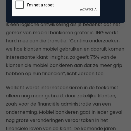
Bij alle banken neemt het gebruik van mobiel
bankieren toe ten koste van internetbankieren. Dat
is een logische ontwikkeling als je bedenkt dat het
gemak van mobiel bankieren groter is. ING werkt
hard mee aan die transitie. “Continu onderzoeken
we hoe klanten mobiel gebruiken en daaruit komen
interessante klant-insights, zo geeft 75% van de
klanten die mobiel bankieren aan dat ze meer grip
hebben op hun financiën”, licht Jeroen toe.
Wellicht wordt internetbankieren in de toekomst
alleen nog maar gebruikt door zakelijke klanten,
zoals voor de financiële administratie van een
onderneming. Mobiel bankieren gaat in ieder geval
nog grote veranderingen veroorzaken in het
financiële leven van de klant. De komende jaren