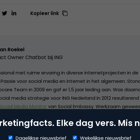
Kopieer link
van Roekel
ct Owner Chatbot bij ING
ional met ruime ervaring in diverse internetprojecten in de 
. Passie voor social media en internet in het algemeen. Sto
care Team in 2009 en gaf er 1,5 jaar leiding aan. Was daarn
ocial media strategie voor ING Nederland in 2012 resulterend
 Social Media Monitor
van Social Embassy. Werkzaam geweest
s van
ING Groep
en van daaruit betrokken bij social media o
ketingfacts. Elke dag vers. Mis n
l Product owner chatbot bij ING. Blogt op persoonlijke titel 
 en van 2004-2014 ook op de achtergrond actief geweest vo
Dagelijkse nieuwsbrief
Wekelijkse nieuwsbrief