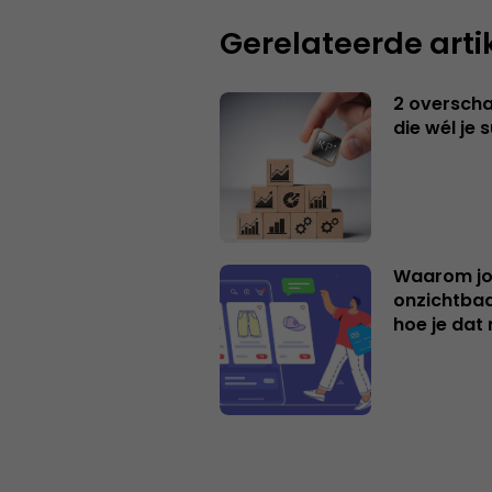
Gerelateerde arti
2 overschat
die wél je 
Waarom jo
onzichtbaa
hoe je dat 