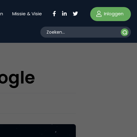
Inloggen
en
Missie & Visie
oogle