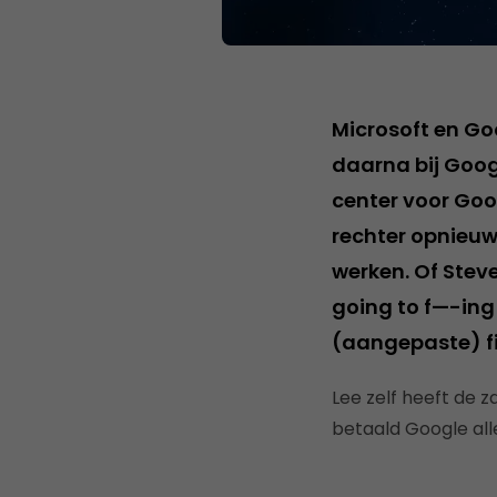
Microsoft en G
daarna bij Goog
center voor Goo
rechter opnieu
werken. Of Steve
going to f—-ing 
(aangepaste) fi
Lee zelf heeft de z
betaald Google all