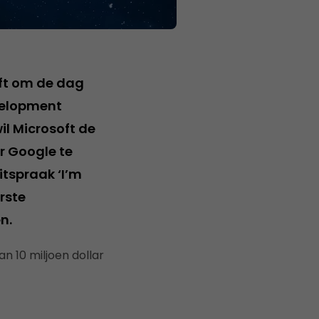
soft om de dag
velopment
il Microsoft de
r Google te
uitspraak ‘I’m
rste
n.
n 10 miljoen dollar