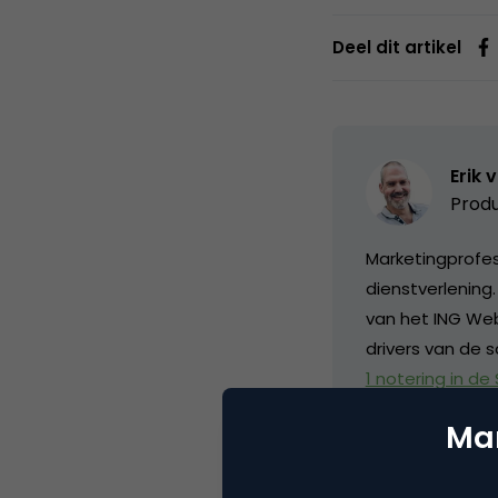
Deel dit artikel
Erik 
Produ
Marketingprofess
dienstverlening
van het ING Web
drivers van de s
1 notering in de
Communication
Mar
niveau. Momentee
Marketingfacts