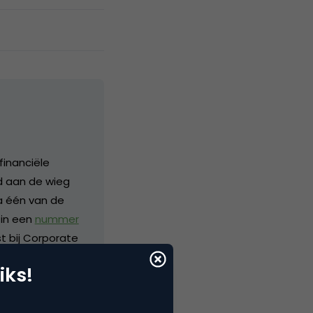
financiële
nd aan de wieg
a één van de
 in een
nummer
 bij Corporate
p internationaal
iks!
bij
or