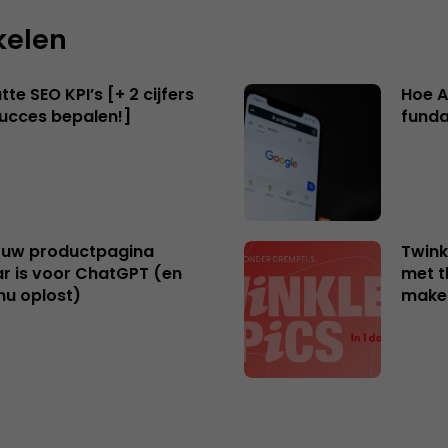
kelen
te SEO KPI’s [+ 2 cijfers
Hoe A
succes bepalen!]
funda
uw productpagina
Twink
r is voor ChatGPT (en
met t
nu oplost)
make