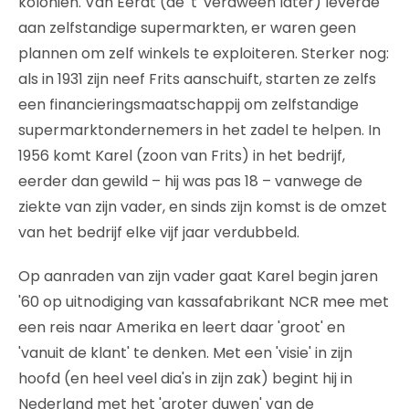
koloniën. Van Eerdt (de 't' verdween later) leverde
aan zelfstandige supermarkten, er waren geen
plannen om zelf winkels te exploiteren. Sterker nog:
als in 1931 zijn neef Frits aanschuift, starten ze zelfs
een financieringsmaatschappij om zelfstandige
supermarktondernemers in het zadel te helpen. In
1956 komt Karel (zoon van Frits) in het bedrijf,
eerder dan gewild – hij was pas 18 – vanwege de
ziekte van zijn vader, en sinds zijn komst is de omzet
van het bedrijf elke vijf jaar verdubbeld.
Op aanraden van zijn vader gaat Karel begin jaren
'60 op uitnodiging van kassafabrikant NCR mee met
een reis naar Amerika en leert daar 'groot' en
'vanuit de klant' te denken. Met een 'visie' in zijn
hoofd (en heel veel dia's in zijn zak) begint hij in
Nederland met het 'groter duwen' van de