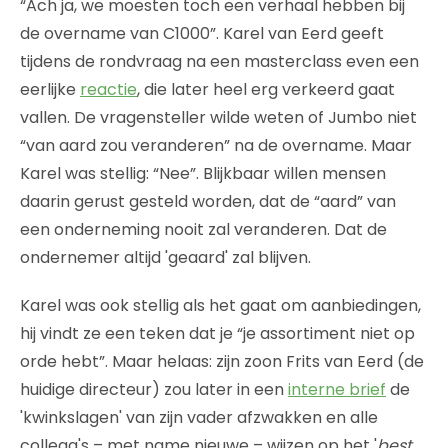
“Ach ja, we moesten toch een verhaal hebben bij
de overname van C1000”. Karel van Eerd geeft
tijdens de rondvraag na een masterclass even een
eerlijke
reactie
, die later heel erg verkeerd gaat
vallen. De vragensteller wilde weten of Jumbo niet
“van aard zou veranderen” na de overname. Maar
Karel was stellig: “Nee”. Blijkbaar willen mensen
daarin gerust gesteld worden, dat de “aard” van
een onderneming nooit zal veranderen. Dat de
ondernemer altijd 'geaard' zal blijven.
Karel was ook stellig als het gaat om aanbiedingen,
hij vindt ze een teken dat je “je assortiment niet op
orde hebt”. Maar helaas: zijn zoon Frits van Eerd (de
huidige directeur) zou later in een
interne brief
de
'kwinkslagen' van zijn vader afzwakken en alle
collega's – met name nieuwe – wijzen op het '
best