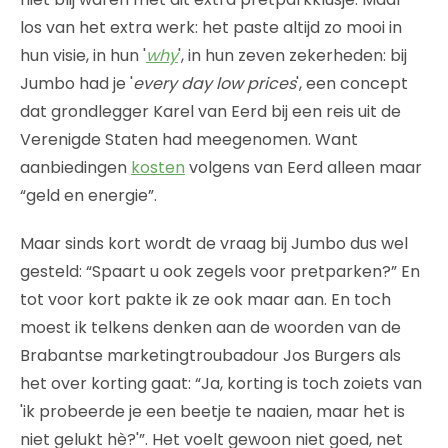
los van het extra werk: het paste altijd zo mooi in
hun visie, in hun '
why
', in hun zeven zekerheden: bij
Jumbo had je '
every day low prices
', een concept
dat grondlegger Karel van Eerd bij een reis uit de
Verenigde Staten had meegenomen. Want
aanbiedingen
kosten
volgens van Eerd alleen maar
“geld en energie”.
Maar sinds kort wordt de vraag bij Jumbo dus wel
gesteld: “Spaart u ook zegels voor pretparken?” En
tot voor kort pakte ik ze ook maar aan. En toch
moest ik telkens denken aan de woorden van de
Brabantse marketingtroubadour Jos Burgers als
het over korting gaat: “Ja, korting is toch zoiets van
'ik probeerde je een beetje te naaien, maar het is
niet gelukt hè?'”. Het voelt gewoon niet goed, net