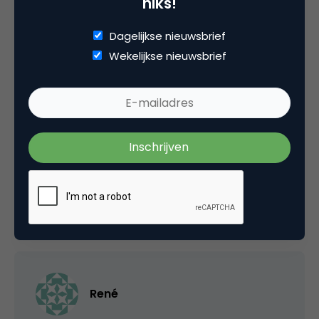
niks!
Dagelijkse nieuwsbrief
Wekelijkse nieuwsbrief
MIJNOPLEIDING.COM
@Jurjen Koopmans
Leveren onder rembours en (micro-)betaling
per SMS of telefoon, was ik vergeten.
23 januari 2006 om 21:29
René