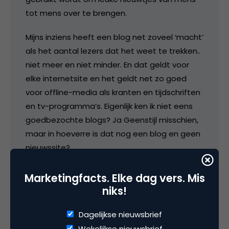
tot mens over te brengen.
Mijns inziens heeft een blog net zoveel ‘macht’
als het aantal lezers dat het weet te trekken..
niet meer en niet minder. En dat geldt voor
elke internetsite en het geldt net zo goed
voor offline-media als kranten en tijdschriften
en tv-programma’s. Eigenlijk ken ik niet eens
goedbezochte blogs? Ja Geenstijl misschien,
maar in hoeverre is dat nog een blog en geen
nieuwssite?
En het kan heel wel zijn dat dat berichtje heel
Marketingfacts. Elke dag vers. Mis
veel mensen naar die site heeft gestuurd,
niks!
maar dat zullen vooral mensen zijn die in de
marketing werken en willen zien wat er nou zo
Dagelijkse nieuwsbrief
vernieuwend is aan deze methode. Zijn zij echt
Wekelijkse nieuwsbrief