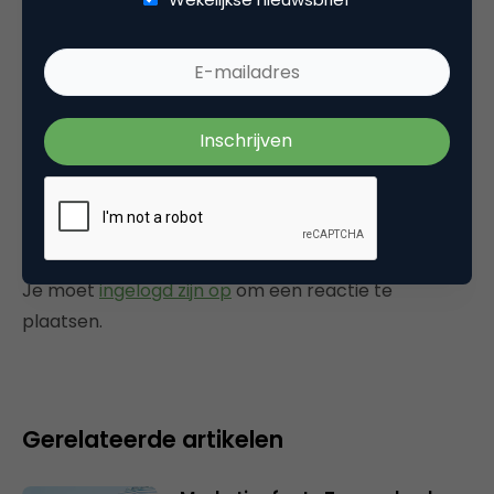
geinteresseerd in dat boek? En is 1000
bezoekers in een week nou echt om iets over
naar huis te schrijven?
7 december 2005 om 17:10
Plaats reactie
Je moet
ingelogd zijn op
om een reactie te
plaatsen.
Gerelateerde artikelen