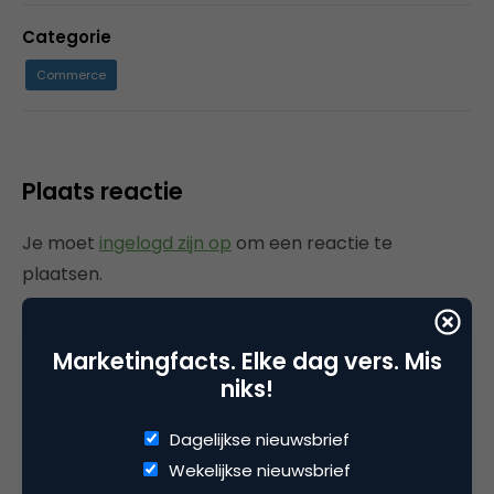
Categorie
Commerce
Plaats reactie
Je moet
ingelogd zijn op
om een reactie te
plaatsen.
Marketingfacts. Elke dag vers. Mis
niks!
Gerelateerde artikelen
Dagelijkse nieuwsbrief
Rebel with or without a cause?
Wekelijkse nieuwsbrief
Wake-upcall voor ontwerpers