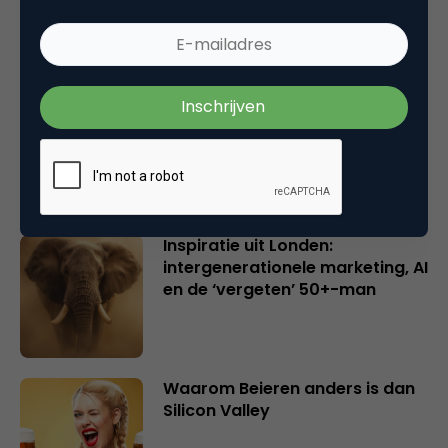
en merkeigenaren
Creatieve sector als aanjager
van innovatie en ontsluiter en
verbinder van industrieën
belangrijker en urgenter dan
ooit
Inspiratie uit Londen:
intergenerationele marketing, AI
en de ‘vergeten’ 50+-man
Waarom Beieren anders is dan
Silicon Valley