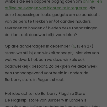
winkels die een dappere poging doen om
online- en
offline belevingen van klanten te integreren
. Zijn
deze toepassingen leuke gadgets om de aandacht
van de pers te trekken en/of aandeelhouders
tevreden te houden of bieden deze toepassingen
de klant ook daadwerkelijk voordelen?
Op drie donderdagen in december (
6
, 13 en 27)
staan we stil bij een winkel(concept). Niet vies van
wat veldwerk hebben we deze winkels ook
daadwerkelijk bezocht. Zo bekijken we deze week
een toonaangevend voorbeeld in Londen; de
Burberry store in Regent street.
Het idee achter de Burberry Flagship Store
De Flagship-store van Burberry in Londen is
voorzien van talloze technische hoogstandjes. Wat