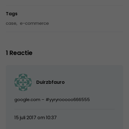
Tags
case
,
e-commerce
1 Reactie
Duirzbfauro
google.com – #yyryrooooo666555
15 juli 2017 om 10:37