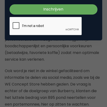
app voorstellen, die vooralsnog in de Itunes store
ontbreekt. Denk aan een app met een
boodschappenlijst en waar je (á la Foursquare) in
de winkel mee kunt inchecken, zodat bijvoorbeeld
de aanbiedingen direct worden getoond. Ook het
personeel zou dan inzage kunnen krijgen in je
boodschappenlijst en persoonlijke voorkeuren
(betaalwijze, favoriete koffie) zodat men optimale
service kan verlenen.
Ook word je niet in de winkel gefaciliteerd om
informatie te delen via social media, zoals we bij de
WE Concept Store hebben gezien. De vraag is
echter of de doelgroep van Burberry, klanten die
het luttele bedrag van 895 pond neertellen voor
een portemonnee, hier op zitten te wachten.