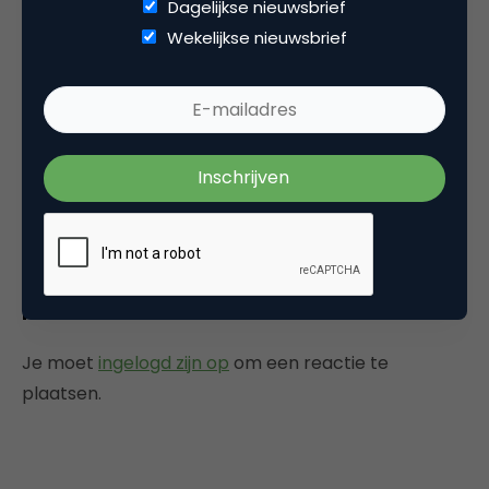
Dagelijkse nieuwsbrief
Wekelijkse nieuwsbrief
vlemse
Dat is geen vijf minuten…
20 mei 2019 om 09:35
Plaats reactie
Je moet
ingelogd zijn op
om een reactie te
plaatsen.