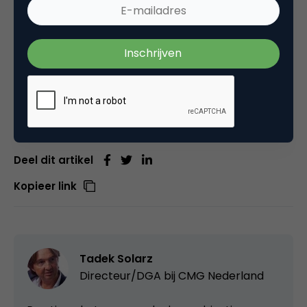
willen aanpakken. Dat heeft geen betekenis.
Betekenis-marketing of iets met purpose is met al
zijn goede bedoelingen een marketingkunstje
geworden.
Deel dit artikel
Kopieer link
Tadek Solarz
Directeur/DGA bij
CMG Nederland