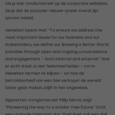
Als je wat rondscharrelt op de corporate websites,
zie je dat de purpose-nieuws-preek overal zijn
sporen nalaat.
Heineken opent met: “To ensure we address the
most important issues for our business and our
stakeholders, we define our Brewing a Better World
priorities through open and ongoing conversations
and engagement – both internal and external.” Wat
er echt staat, is niet helemaal helder – om in
Heineken termen te blijven – en hoe de
betrokkenheid van een bierverkoper de wereld
beter gaat maken, blijft in het ongewisse.
Sigaretten-conglomeraat Plilip Morris zegt:
“Pioneering the way to a smoke-free future.” Echt,
een rookvrije toekomst dus. Shell doet ook een duit