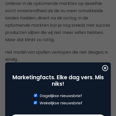
Unilever in de opkomende markten op dezelfde
soort onwetendheid als de nu meer ontwikkelde
landen hadden, direct na de oorlog. In de
opkomende markten kun je nog steeds met succes
producten slijten die wij niet meer willen hebben.
Maar dat klinkt zo rottig.
Het model van spullen verkopen die niet deugen, is
eindig.
Misschien kan Weed daar eens over nadenken. In
Marketingfacts. Elke dag vers. Mis
de laatste fase van de productcyclus komen
niks!
fabrikanten nog even met betekenis op de
proppen. Met hipsterkoks die zakjes zoute
Dagelijkse nieuwsbrief
poedervoeding moeten slijten, met
Wekelijkse nieuwsbrief
sigarettenfabrikanten die een rookvrije toekomst
willen en met olieboeren die het CO2-probleem