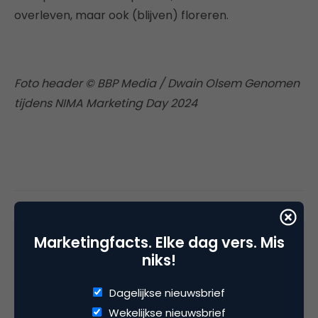
overleven, maar ook (blijven) floreren.
Foto header © BBP Media / Dwain Olsem Genomen
tijdens NIMA Marketing Day 2024
Deel dit artikel
Kopieer link
Marketingfacts. Elke dag vers. Mis
niks!
Dagelijkse nieuwsbrief
Redactie
Wekelijkse nieuwsbrief