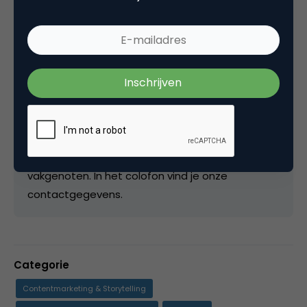
Hoofdredactie bij
Marketingfacts
De postings op de site worden door de redactie
beoordeeld en ingepland en als we er tijd voor
vinden, schrijven we zelf een artikel. Als redactie
zijn we ook verantwoordelijk voor de
samenstelling van het NIMA Marketingfacts
Jaarboek en we treden ook geregeld op als
moderator of presentator bij events met
vakgenoten. In het colofon vind je onze
contactgegevens.
Categorie
Contentmarketing & Storytelling