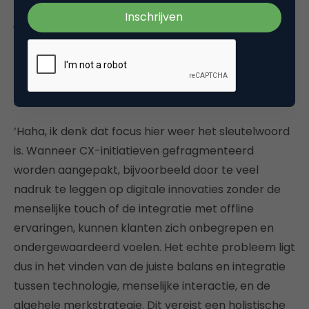
marketing is opgedreven. Anderzijds lees en hoor
je best veel geklaag over tekortkomingen in
customer experience, ook waar het de inzet van
geautomatiseerde CX betreft. Het lijkt ook niet
minder te worden. Heeft marketing een
probleem?
‘Haha, ik denk dat focus hier weer het sleutelwoord
is. Wanneer CX-initiatieven gefragmenteerd
worden aangepakt, bijvoorbeeld door te veel
nadruk te leggen op digitale innovaties zonder de
menselijke touch of de integratie met offline
ervaringen, kunnen klanten zich onbegrepen en
ondergewaardeerd voelen. Het echte probleem ligt
dus in het vinden van de juiste balans en integratie
tussen technologie, menselijke interactie, en de
algehele merkstrategie. Dit vereist een holistische