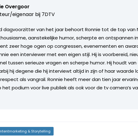
ie Overgoor
teur/eigenaar bij
7DTV
 dagvoorzitter van het jaar behoort Ronnie tot de top van 
nthousiasme, aanstekelijke humor, scherpte en ontspannen in
ent zeer hoge ogen op congressen, evenementen en award u
nie een interviewer met een eigen stijl. Hij is voorbereid, ni
nel tussen serieuze vragen en scherpe humor. Hij houdt va
ij hij degene die hij interviewt altijd in zijn of haar waarde l
respect als vangrail. Ronnie heeft meer dan tien jaar ervarin
p het podium voor live publiek als ook voor de tv camera’s v
ntentmarketing & Storytelling