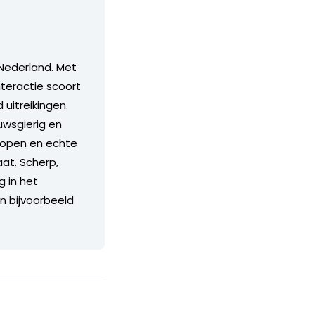
Nederland. Met
teractie scoort
itreikingen.
euwsgierig en
n open en echte
aat. Scherp,
g in het
an bijvoorbeeld