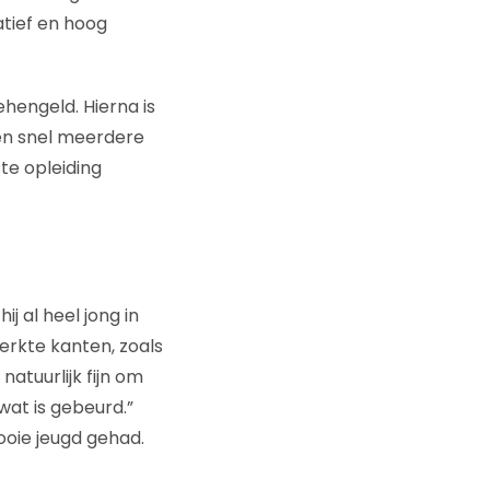
eatief en hoog
ehengeld. Hierna is
fen snel meerdere
te opleiding
 al heel jong in
erkte kanten, zoals
natuurlijk fijn om
wat is gebeurd.”
oie jeugd gehad.