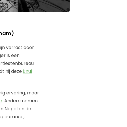
amam)
zijn verrast door
er is een
 artiestenbureau
t hij deze
knul
nig ervaring, maar
ne
. Andere namen
en Napel en de
appearance,