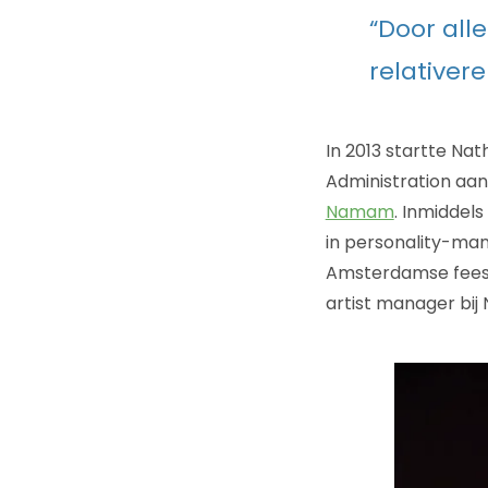
“Door all
relativere
In 2013 startte Na
Administration aan
Namam
. Inmiddel
in personality-man
Amsterdamse feest-
artist manager bij