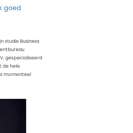
k goed
n studie Business
mentbureau
, gespecialiseerd
t de hele
 is momenteel