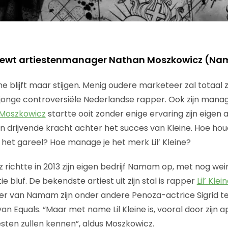
rviewt artiestenmanager Nathan Moszkowicz (N
eine blijft maar stijgen. Menig oudere marketeer zal totaal 
jonge controversiële Nederlandse rapper. Ook zijn manag
Moszkowicz
startte ooit zonder enige ervaring zijn eigen
 drijvende kracht achter het succes van Kleine. Hoe houd
 het gareel? Hoe manage je het merk Lil’ Kleine?
richtte in 2013 zijn eigen bedrijf Namam op, met nog wei
e bluf. De bekendste artiest uit zijn stal is rapper
Lil’ Klei
ker van Namam zijn onder andere Penoza-actrice Sigrid t
n Equals. “Maar met name Lil Kleine is, vooral door zijn 
ten zullen kennen”, aldus Moszkowicz.