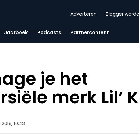
Adverteren
Blogger word
Jaarboek
Podcasts
Partnercontent
age je het
siële merk Lil’ 
li 2018, 10:43