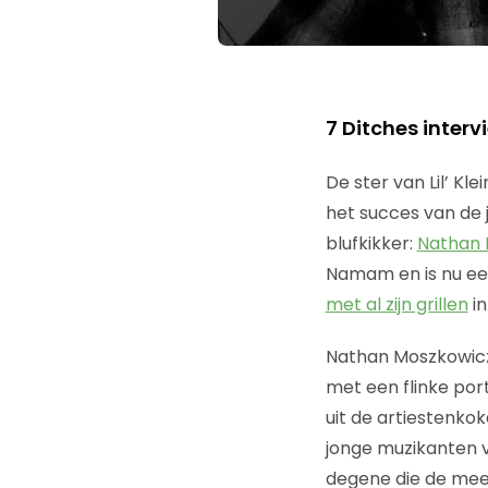
7 Ditches inte
De ster van Lil’ Kl
het succes van de 
blufkikker:
Nathan 
Namam en is nu een
met al zijn grillen
in
Nathan Moszkowicz 
met een flinke porti
uit de artiestenko
jonge muzikanten va
degene die de mees