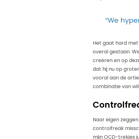
“We hypen 
Het gaat hard met d
overal gestaan. We
creëren en op dez
dat hij nu op grot
vooral aan de artie
combinatie van wi
Controlfre
Naar eigen zeggen 
controlfreak missc
mijn OCD-trekjes j