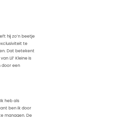
ft hij zo’n beetje
clusiviteit te
en. Dat betekent
n Lil’ Kleine is
n door een
Ik heb als
ant ben ik door
t te managen. De