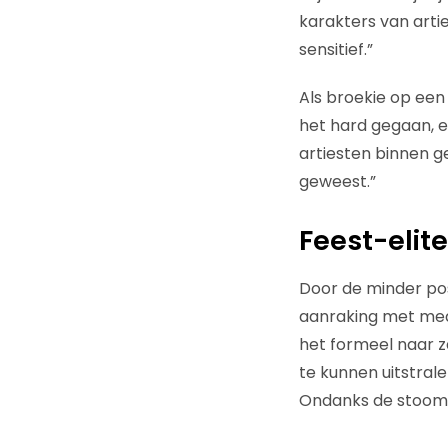
karakters van artie
sensitief.”
Als broekie op een 
het hard gegaan, e
artiesten binnen ge
geweest.”
Feest-elite
Door de minder pos
aanraking met medi
het formeel naar za
te kunnen uitstrale
Ondanks de stoomcu