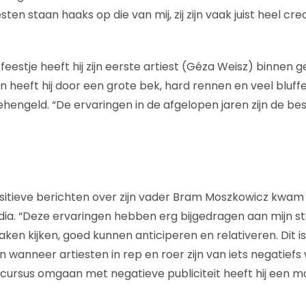
sten staan haaks op die van mij, zij zijn vaak juist heel cr
feestje heeft hij zijn eerste artiest (Géza Weisz) binnen g
n heeft hij door een grote bek, hard rennen en veel bluf
hengeld. “De ervaringen in de afgelopen jaren zijn de bes
itieve berichten over zijn vader Bram Moszkowicz kwam hij
a. “Deze ervaringen hebben erg bijgedragen aan mijn st
ken kijken, goed kunnen anticiperen en relativeren. Dit is 
n wanneer artiesten in rep en roer zijn van iets negatiefs 
rsus omgaan met negatieve publiciteit heeft hij een mo