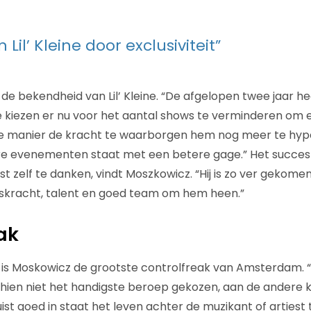
Lil’ Kleine door exclusiviteit”
e bekendheid van Lil’ Kleine. “De afgelopen twee jaar hee
 kiezen er nu voor het aantal shows te verminderen om ex
e manier de kracht te waarborgen hem nog meer te hyp
ere evenementen staat met een betere gage.” Het succes va
st zelf te danken, vindt Moszkowicz. “Hij is zo ver gekome
lskracht, talent en goed team om hem heen.”
ak
is Moskowicz de grootste controlfreak van Amsterdam. “
hien niet het handigste beroep gekozen, aan de andere k
uist goed in staat het leven achter de muzikant of arties