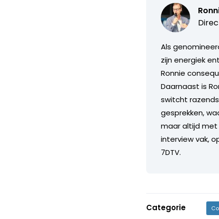
Ronn
Direc
Als genomineerd
zijn energiek e
Ronnie consequ
Daarnaast is Ron
switcht razends
gesprekken, waarb
maar altijd met 
interview vak, o
7DTV.
Categorie
Co