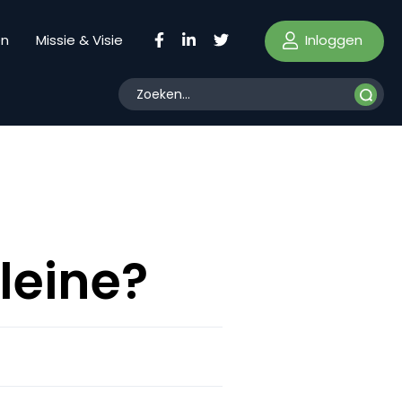
Inloggen
en
Missie & Visie
Kleine?