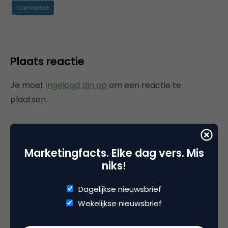
Commerce
Plaats reactie
Je moet
ingelogd zijn op
om een reactie te
plaatsen.
Marketingfacts. Elke dag vers. Mis
Gerelateerde artikelen
niks!
Rebel with or without a cause?
Dagelijkse nieuwsbrief
Wake-upcall voor ontwerpers
en merkeigenaren
Wekelijkse nieuwsbrief