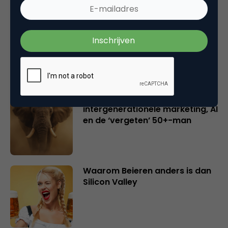
Creatieve sector als aanjager
van innovatie en ontsluiter en
verbinder van industrieën
belangrijker en urgenter dan
ooit
Inspiratie uit Londen:
intergenerationele marketing, AI
en de ‘vergeten’ 50+-man
Waarom Beieren anders is dan
Silicon Valley