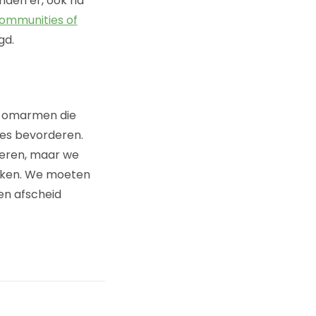
nden er, ook na
ommunities of
gd.
e omarmen die
es bevorderen.
keren, maar we
rken. We moeten
en afscheid