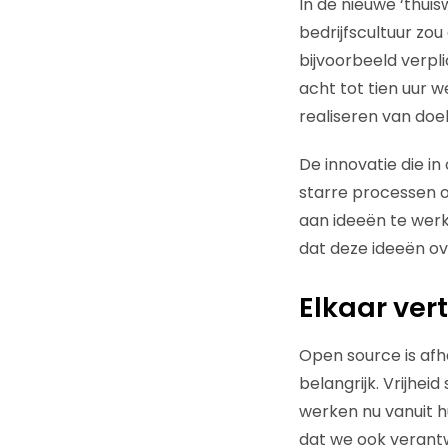
In de nieuwe ‘thui
bedrijfscultuur zo
bijvoorbeeld verpli
acht tot tien uur w
realiseren van doe
De innovatie die in
starre processen of
aan ideeën te werk
dat deze ideeën ov
Elkaar ver
Open source is afha
belangrijk. Vrijhei
werken nu vanuit hu
dat we ook verant