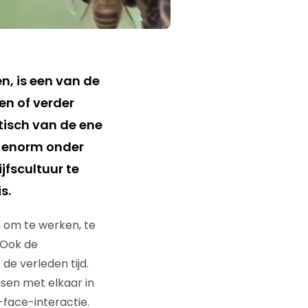
, is een van de
en of verder
tisch van de ene
s enorm onder
jfscultuur te
s.
n om te werken, te
 Ook de
de verleden tijd.
nsen met elkaar in
face-interactie.