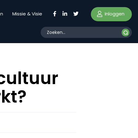
Inloggen
en
Missie & Visie
cultuur
rkt?