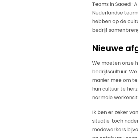
Teams in Saoedi-Ar
Nederlandse teams.
hebben op de cultu
bedrijf samenbreng
Nieuwe afg
We moeten onze hui
bedrijfscultuur. W
manier mee om te 
hun cultuur te herz
normale werkensit
Ik ben er zeker va
situatie, toch nad
medewerkers bijvoo