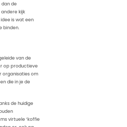
n dan de
andere kijk
idee is wat een
e binden.
geleide van de
ar op productieve
r organisaties om
n die in je de
anks de huidige
houden
s virtuele ‘koffie