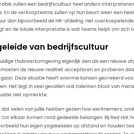
abië zullen een bedrijfscultuur heel anders interpretere
 En de verkoopteams zullen op hun beurt weer een heel 
ur dan bijvoorbeeld de HR-afdeling. Het overkoepelende 
t en de lokale interpretatie is wat teams helpt om zich t
eleide van bedrijfscultuur
dige thuiswerkomgeving eigenlijk zien als een nieuwe af
e moeten de nieuwe realiteit accepteren en proberen da
gaan. Deze situatie heeft enorme kansen gecreëerd voo
ien. Het legt in veel gevallen ook talenten bloot van mense
uatie niet opmerkte.
n dat velen van jullie hebben gezien hoe werknemers, ond
er tot elkaar komen rond gedeelde belangen. Bij Red Hat 
rbeeld hun eigen yogasessies op afstand en houden team