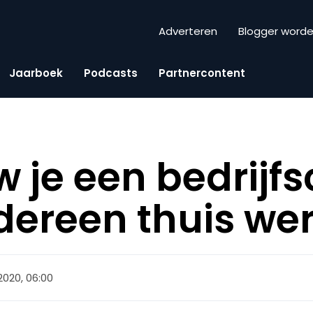
Adverteren
Blogger word
Jaarboek
Podcasts
Partnercontent
 je een bedrijfs
edereen thuis we
 2020, 06:00