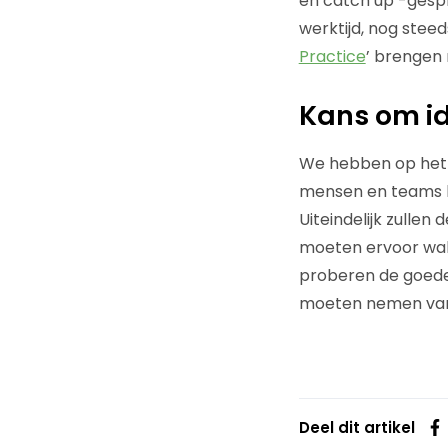
en catch up’-gespr
werktijd, nog steed
Practice
’ brenge
Kans om i
We hebben op het
mensen en teams b
Uiteindelijk zulle
moeten ervoor wak
proberen de goede
moeten nemen van 
Deel dit artikel