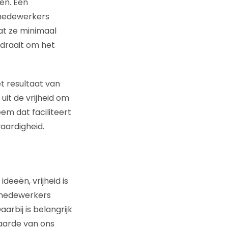
en. Een
e medewerkers
dat ze minimaal
 draait om het
t resultaat van
uit de vrijheid om
em dat faciliteert
aardigheid.
deeën, vrijheid is
e medewerkers
arbij is belangrijk
aarde van ons