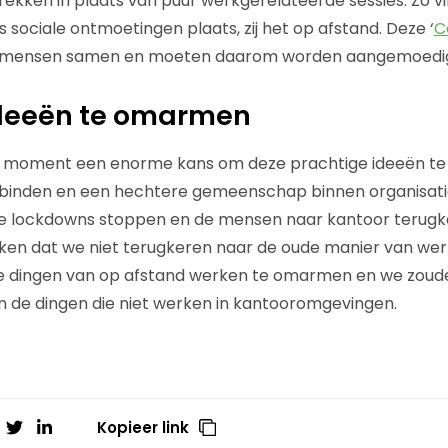
ekken in plaats van puur werkgerelateerde sessies. Zo vi
s sociale ontmoetingen plaats, zij het op afstand. Deze ‘
C
n mensen samen en moeten daarom worden aangemoedi
deeën te omarmen
 moment een enorme kans om deze prachtige ideeën t
inden en een hechtere gemeenschap binnen organisati
n de lockdowns stoppen en de mensen naar kantoor terug
en dat we niet terugkeren naar de oude manier van we
 dingen van op afstand werken te omarmen en we zoud
de dingen die niet werken in kantooromgevingen.
Kopieer link