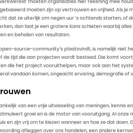
swerkwereld’ moeten organisaties hier rekening mee houd
u gebaseerd moeten zijn op vertrouwen en vrijheid. Als j
cht dat ze uiterlijk om negen uur ’s ochtends starten, of 
erken, dan laat je een grotere kans schieten waarbij alles
len en behalen van resultaten.
 open-source-community’s plaatsvindt, is namelijk niet he
 de tijd die aan projecten wordt besteed. Die komt voort 
en die het project vooruithelpen, maar ook aan het syste
eral vandaan komen, ongeacht ervaring, demografie of v
trouwen
nkelijk van een vrije uitwisseling van meningen, kennis en i
d stimuleert groei en is de motor van vooruitgang. Al onz
is en zijn vrij om te kiezen wanneer en hoe ze dat doen. Da
woording afleggen over ons handelen, een andere kernw