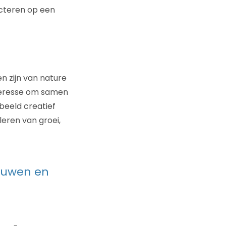
jecteren op een
n zijn van nature
nteresse om samen
beeld creatief
uleren van groei,
rouwen en