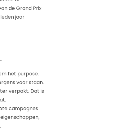
van de Grand Prix
leden jaar
:
em het purpose.
ergens voor staan.
er verpakt. Dat is
at.
 grote campagnes
e eigenschappen,
.