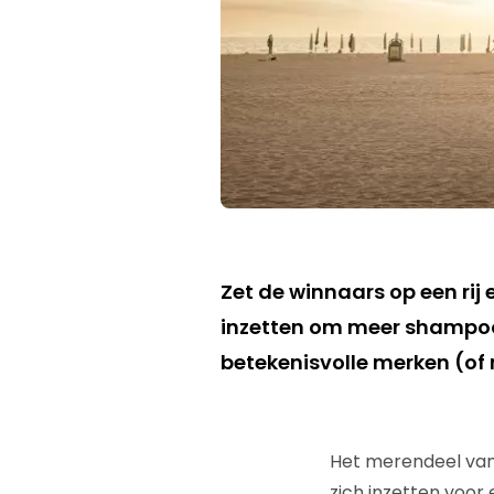
Zet de winnaars op een rij e
inzetten om meer shampoo,
betekenisvolle merken (of
Het merendeel van 
zich inzetten voor