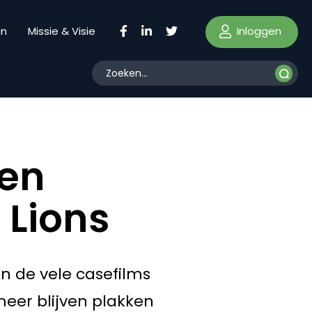
Inloggen
en
Missie & Visie
ken
 Lions
n de vele casefilms
meer blijven plakken