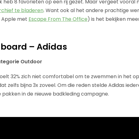
Ik heb 8 favorieten op een rij gezet. Maar vergeet vooral 
chief te bladeren
. Want ook al het andere prachtige werk
r Apple met
Escape From The Office
) is het bekijken mee
illboard – Adidas
categorie Outdoor
oelt 32% zich niet comfortabel om te zwemmen in het op
t zelfs bijna 3x zoveel. Om die reden stelde Adidas ieder
e pakken in de nieuwe badkleding campagne. ​