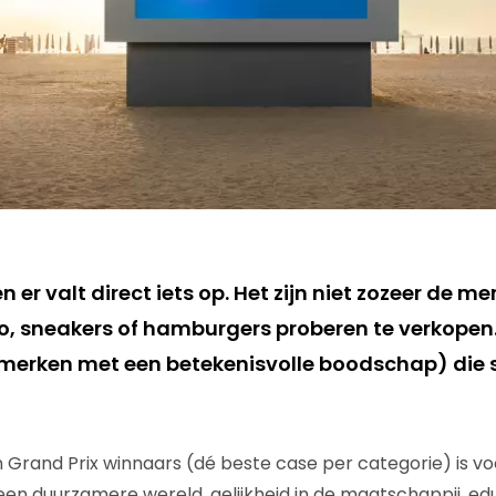
n er valt direct iets op. Het zijn niet zozeer de me
 sneakers of hamburgers proberen te verkopen. D
 merken met een betekenisvolle boodschap) die 
Grand Prix winnaars (dé beste case per categorie) is v
 een duurzamere wereld, gelijkheid in de maatschappij, ed