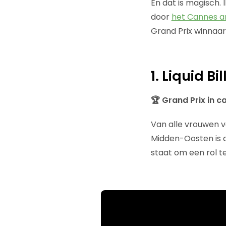
En dat is magisch. 
door
het Cannes ar
Grand Prix winnaa
1. Liquid B
🏆 Grand Prix in 
Van alle vrouwen v
Midden-Oosten is da
staat om een rol t