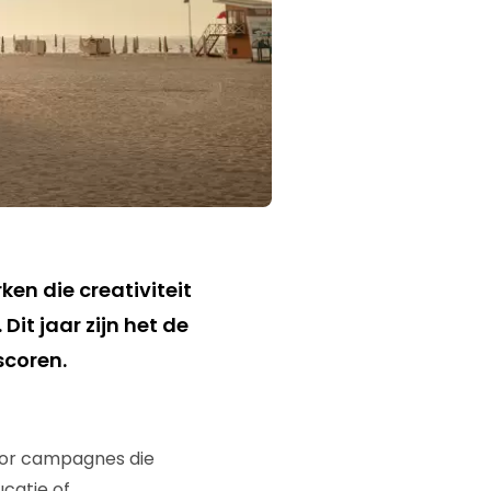
rken die creativiteit
it jaar zijn het de
scoren.
oor campagnes die
ucatie of