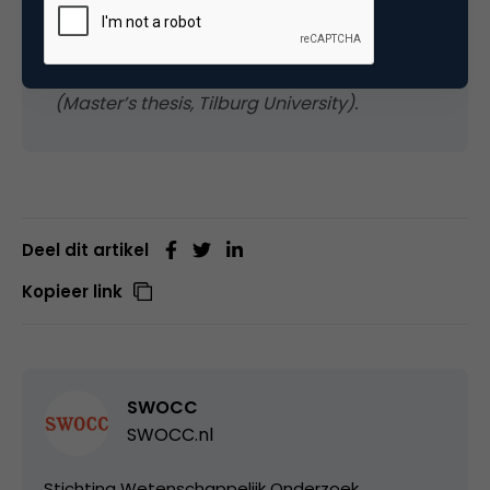
Kemmeren, S. (2025). Strategic
Communication in Rebranding: Justification
and Trust Protection Among Stakeholders
(Master’s thesis, Tilburg University).
Deel dit artikel
Kopieer link
SWOCC
SWOCC.nl
Stichting Wetenschappelijk Onderzoek