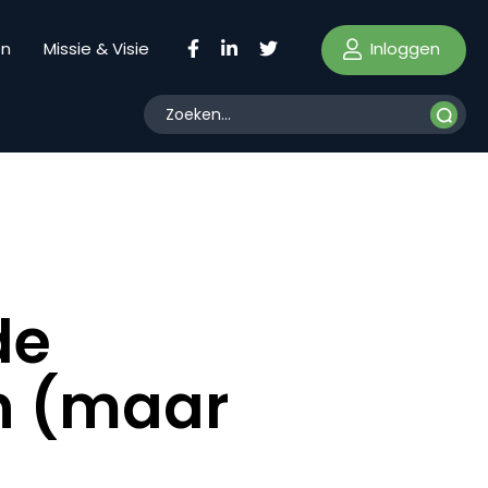
Inloggen
en
Missie & Visie
n
de
n (maar