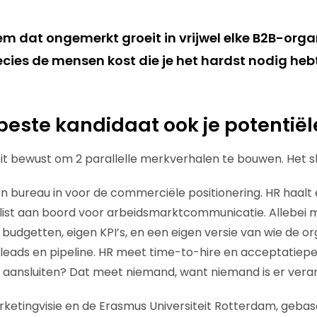
em dat ongemerkt groeit in vrijwel elke B2B-org
cies de mensen kost die je het hardst nodig hebt
beste kandidaat ook je potentiële
it bewust om 2 parallelle merkverhalen te bouwen. Het slu
n bureau in voor de commerciële positionering. HR haalt
list aan boord voor arbeidsmarktcommunicatie. Allebei 
budgetten, eigen KPI’s, en een eigen versie van wie de org
 leads en pipeline. HR meet time-to-hire en acceptatiepe
 aansluiten? Dat meet niemand, want niemand is er veran
etingvisie en de Erasmus Universiteit Rotterdam, gebas