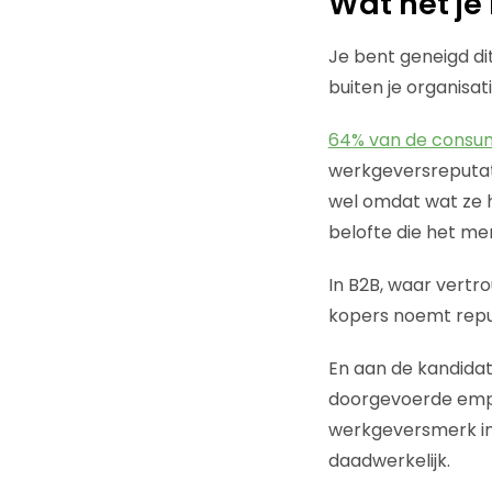
Wat het je
Je bent geneigd dit
buiten je organisat
64% van de consu
werkgeversreputati
wel omdat wat ze 
belofte die het me
In B2B, waar vertr
kopers noemt repu
En aan de kandida
doorgevoerde emplo
werkgeversmerk im
daadwerkelijk.