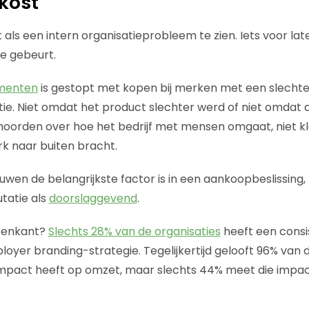
 kost
 als een intern organisatieprobleem te zien. Iets voor late
ie gebeurt.
menten
is gestopt met kopen bij merken met een slecht
e. Niet omdat het product slechter werd of niet omdat d
hoorden over hoe het bedrijf met mensen omgaat, niet k
rk naar buiten bracht.
ouwen de belangrijkste factor is in een aankoopbeslissing
tatie als
doorslaggevend
.
tenkant?
Slechts 28% van de organisaties
heeft een consi
yer branding-strategie. Tegelijkertijd gelooft 96% van d
pact heeft op omzet, maar slechts 44% meet die impac