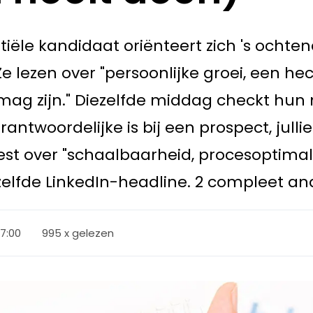
ntiële kandidaat oriënteert zich 's ochten
e lezen over "persoonlijke groei, een h
f mag zijn." Diezelfde middag checkt hun
rantwoordelijke is bij een prospect, julli
leest over "schaalbaarheid, procesoptima
dezelfde LinkedIn-headline. 2 compleet a
07:00
995 x gelezen