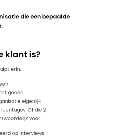
anisatie die een bepaalde
.
 klant is?
ipt erin.
 een
met goede
anisatie eigenlijk
rcentages. Of die 2
twoordelijk voor.
eerd op interviews