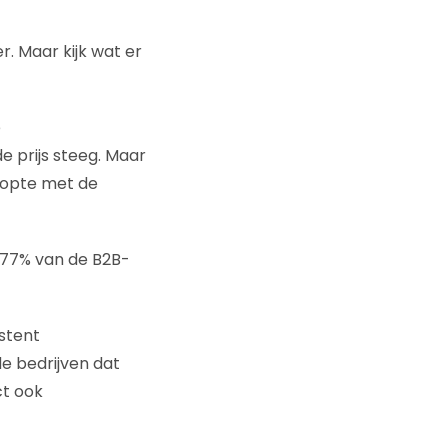
r. Maar kijk wat er
e
e prijs steeg. Maar
lopte met de
, 77% van de B2B-
stent
e bedrijven dat
t ook