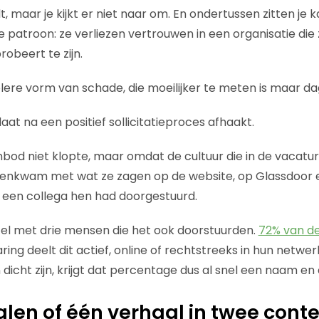
t, maar je kijkt er niet naar om. En ondertussen zitten je 
e patroon: ze verliezen vertrouwen in een organisatie die 
robeert te zijn.
elere vorm van schade, die moeilijker te meten is maar dag
aat na een positief sollicitatieproces afhaakt.
bod niet klopte, maar omdat de cultuur die in de vacatu
eenkwam met wat ze zagen op de website, op Glassdoor e
 een collega hen had doorgestuurd.
jfel met drie mensen die het ook doorstuurden.
72% van d
ing deelt dit actief, online of rechtstreeks in hun netwerk
dicht zijn, krijgt dat percentage dus al snel een naam en 
len of één verhaal in twee cont