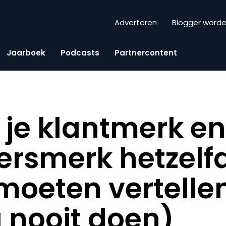
Adverteren
Blogger word
Jaarboek
Podcasts
Partnercontent
je klantmerk e
rsmerk hetzelf
moeten vertelle
a nooit doen)