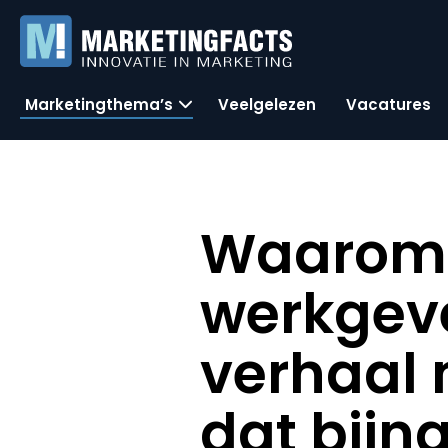
Marketingthema’s
Veelgelezen
Vacatures
Waarom 
werkgeve
verhaal 
dat bijn