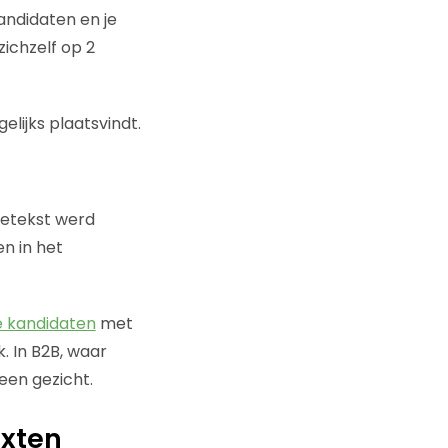
kandidaten en je
zichzelf op 2
elijks plaatsvindt.
retekst werd
n in het
e kandidaten
met
. In B2B, waar
een gezicht.
exten