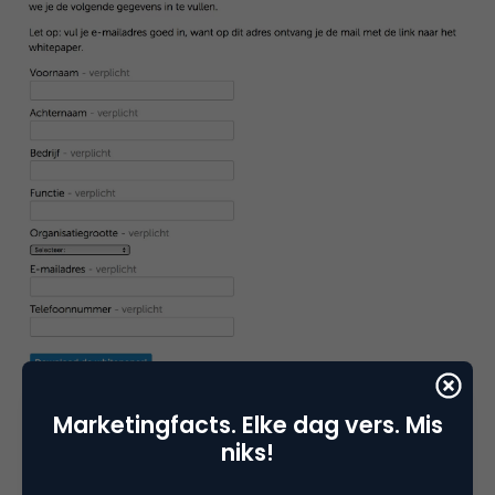
Marketingfacts. Elke dag vers. Mis
Voorbeeld whitepaperdownloadcampagne van
niks!
GX Software