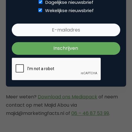
Dagelijkse nieuwsbrief
Jouw doelstelling
Wekelijkse nieuwsbrief
Partijen als Exact, Netvlies, Entopic, Blinker en
Teamleader gebruiken onze advertorials voor hun
campagnes. Grote kans dus dat een advertorial op
Marketingfacts ook jou goed kan helpen bij het
bereiken van je doelstelling, of die nou gericht is op
brand awareness, trafficgeneratie of ‘keiharde’
conversies als eventregistratie en
whitepaperdownloads.
Meer weten?
Download ons Mediapack
of neem
contact op met Majid Abou via
majid@marketingfacts.nl of
06 – 46 87 53 99
.