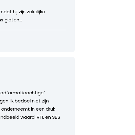
t hij zijn zakelijke
ns gieten…
r ‘adformatieachtige’
n. Ik bedoel niet zijn
e onderneemt in een druk
andbeeld waard. RTL en SBS