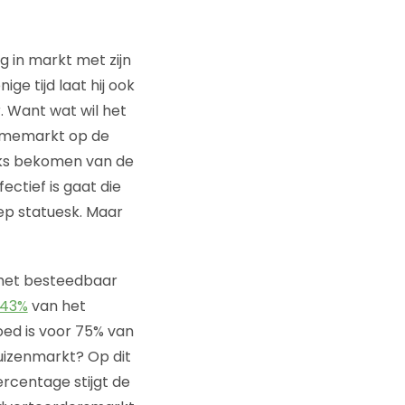
g in markt met zijn
ge tijd laat hij ook
. Want wat wil het
lamemarkt op de
jks bekomen van de
ctief is gaat die
ep statuesk. Maar
at het besteedbaar
43%
van het
ed is voor 75% van
uizenmarkt? Op dit
ercentage stijgt de