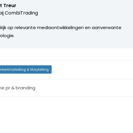
t Treur
ij
CombiTrading
 kijk op relevante mediaontwikkelingen en aanverwante
ologie.
ntentmarketing & Storytelling
ine pr & branding