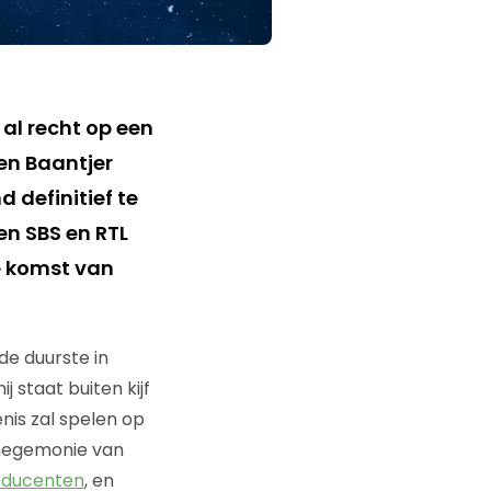
u al recht op een
en Baantjer
 definitief te
en SBS en RTL
e komst van
de duurste in
 staat buiten kijf
nis zal spelen op
 hegemonie van
oducenten
, en