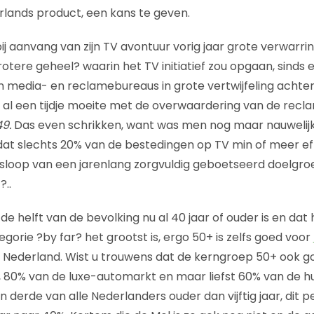
erlands product, een kans te geven.
bij aanvang van zijn TV avontuur vorig jaar grote verwarrin
otere geheel? waarin het TV initiatief zou opgaan, sinds eni
n media- en reclamebureaus in grote vertwijfeling achter
t al een tijdje moeite met de overwaardering van de rec
9.
Das even schrikken, want was men nog maar nauweli
dat slechts 20% van de bestedingen op TV min of meer effe
 sloop van een jarenlang zorgvuldig geboetseerd doelgro
?..
na de helft van de bevolking nu al 40 jaar of ouder is en d
egorie ?by far? het grootst is, ergo 50+ is zelfs goed voor
Nederland. Wist u trouwens dat de kerngroep 50+ ook go
 80% van de luxe-automarkt en maar liefst 60% van de h
 derde van alle Nederlanders ouder dan vijftig jaar, dit p