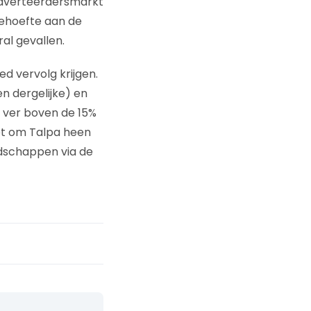
 adverteerdersmarkt
behoefte aan de
al gevallen.
ed vervolg krijgen.
n dergelijke) en
t ver boven de 15%
et om Talpa heen
odschappen via de