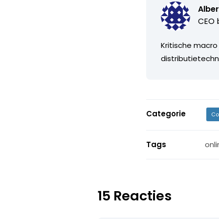
Alber
CEO b
Kritische macro
distributietechn
Categorie
Co
Tags
onl
15 Reacties