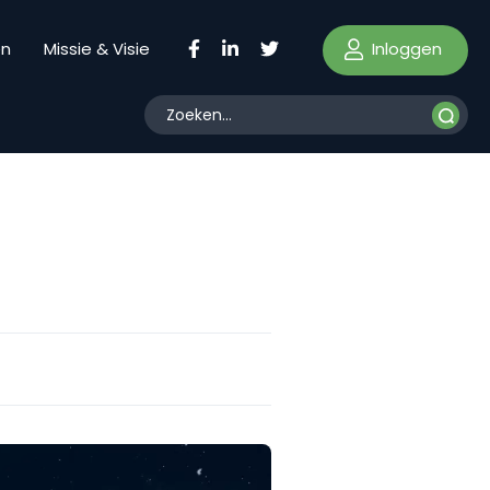
Inloggen
en
Missie & Visie