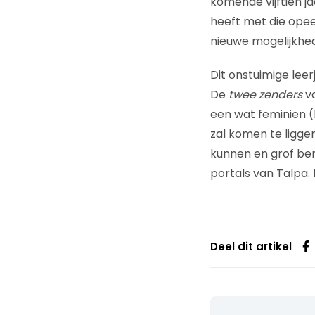
komende vijftien j
heeft met die opee
nieuwe mogelijkhede
Dit onstuimige leer
De
twee zenders
va
een wat feminien (
zal komen te ligge
kunnen en grof ber
portals van Talpa. 
Deel dit artikel