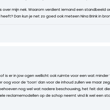
us over mijn nek. Waarom verdient iemand een standbeeld omda
eeft? Dan kun je net zo goed ook meteen Nina Brink in bro
 of is er in jow ogen wellicht ook ruimte voor een wat minde
 oog voor de ’toon’ dan voor de inhoud zullen we maar zegge
 behoeven nog wel wat nadere beschouwing, het feit dat di
ele reclamemodellen op de schop neemt vind ik wel een st