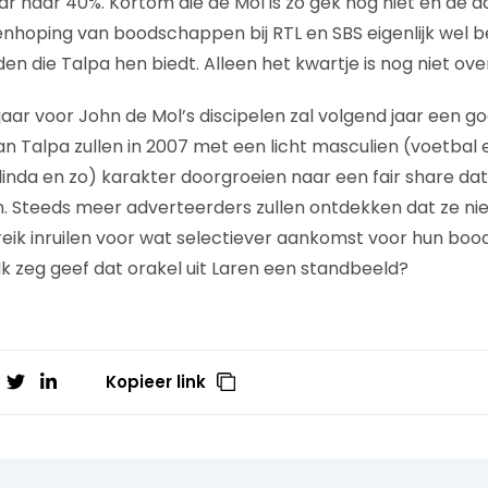
aar naar 40%. Kortom die de Mol is zo gek nog niet en de
nhoping van boodschappen bij RTL en SBS eigenlijk wel 
n die Talpa hen biedt. Alleen het kwartje is nog niet over
jaar voor John de Mol’s discipelen zal volgend jaar een go
n Talpa zullen in 2007 met een licht masculien (voetbal e
linda en zo) karakter doorgroeien naar een fair share da
n. Steeds meer adverteerders zullen ontdekken dat ze ni
eik inruilen voor wat selectiever aankomst voor hun bo
Ik zeg geef dat orakel uit Laren een standbeeld?
Kopieer link