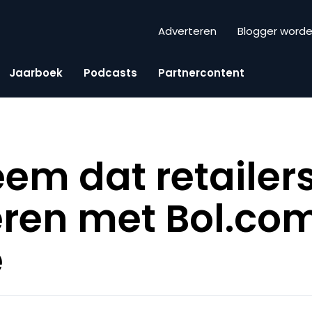
Adverteren
Blogger word
Jaarboek
Podcasts
Partnercontent
eem dat retailers
ren met Bol.co
e