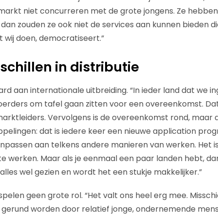
markt niet concurreren met de grote jongens. Ze hebben
dan zouden ze ook niet de services aan kunnen bieden di
 wij doen, democratiseert.”
chillen in distributie
rd aan internationale uitbreiding. “In ieder land dat we 
erders om tafel gaan zitten voor een overeenkomst. Dat d
rktleiders. Vervolgens is de overeenkomst rond, maar a
elingen: dat is iedere keer een nieuwe application pro
anpassen aan telkens andere manieren van werken. Het is
te werken. Maar als je eenmaal een paar landen hebt, dan
alles wel gezien en wordt het een stukje makkelijker.”
 spelen geen grote rol. “Het valt ons heel erg mee. Missc
gerund worden door relatief jonge, ondernemende mens