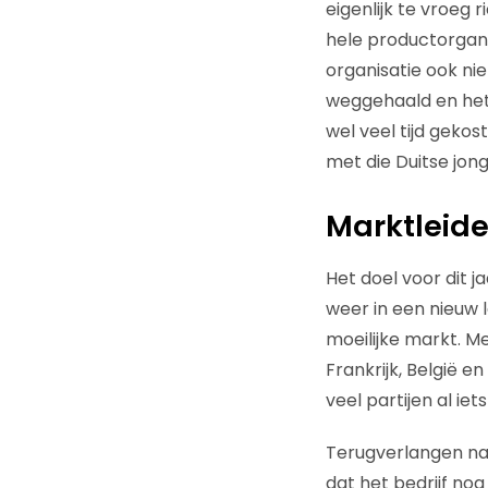
eigenlijk te vroeg 
hele productorgani
organisatie ook ni
weggehaald en het
wel veel tijd geko
met die Duitse jon
Marktleide
Het doel voor dit j
weer in een nieuw 
moeilijke markt. M
Frankrijk, België e
veel partijen al iet
Terugverlangen naa
dat het bedrijf nog