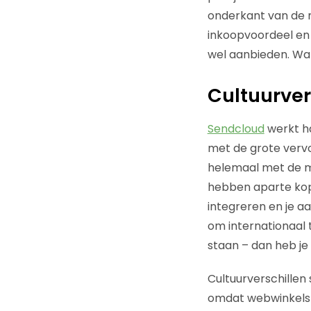
onderkant van de 
inkoopvoordeel en 
wel aanbieden. Wat
Cultuurvers
Sendcloud
werkt ha
met de grote vervo
helemaal met de ma
hebben aparte kopp
integreren en je a
om internationaal 
staan – dan heb je 
Cultuurverschillen
omdat webwinkels 