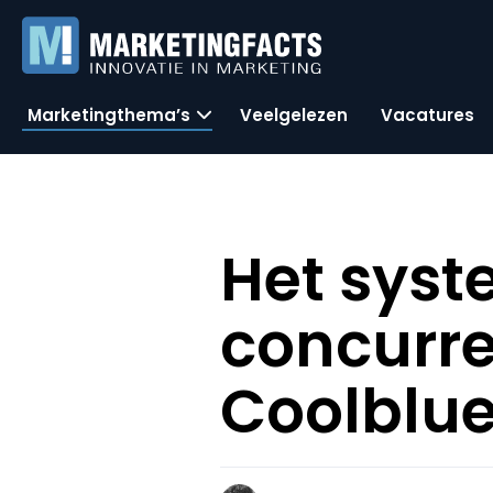
Marketingthema’s
Veelgelezen
Vacatures
Het syst
concurre
Coolblu