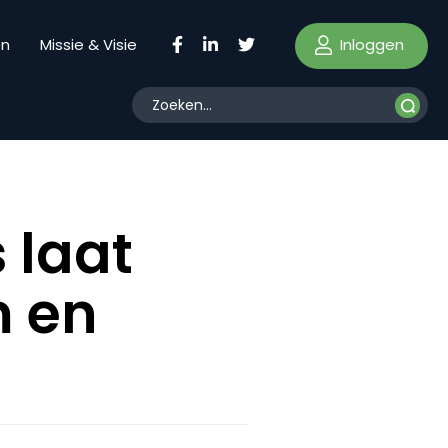
Inloggen
en
Missie & Visie
 laat
m en