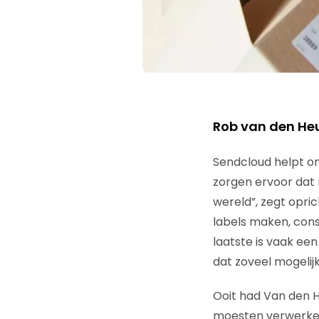
Rob van den Heu
Sendcloud helpt on
zorgen ervoor dat 
wereld”, zegt opri
labels maken, con
laatste is vaak een
dat zoveel mogelij
Ooit had Van den He
moesten verwerken,