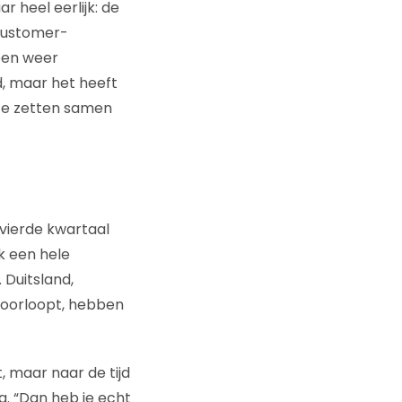
r heel eerlijk: de
 customer-
een weer
, maar het heeft
 te zetten samen
t vierde kwartaal
k een hele
 Duitsland,
 voorloopt, hebben
 maar naar de tijd
ug. “Dan heb je echt