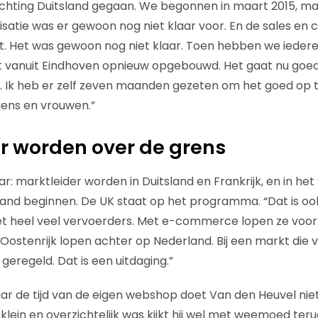
richting Duitsland gegaan. We begonnen in maart 2015, maa
satie was er gewoon nog niet klaar voor. En de sales en
et. Het was gewoon nog niet klaar. Toen hebben we ieder
 vanuit Eindhoven opnieuw opgebouwd. Het gaat nu goed
st. Ik heb er zelf zeven maanden gezeten om het goed op
gens en vrouwen.”
r worden over de grens
aar: marktleider worden in Duitsland en Frankrijk, en in he
land beginnen. De UK staat op het programma. “Dat is oo
et heel veel vervoerders. Met e-commerce lopen ze voor.
n Oostenrijk lopen achter op Nederland. Bij een markt die
s geregeld. Dat is een uitdaging.”
r de tijd van de eigen webshop doet Van den Heuvel niet,
 klein en overzichtelijk was kijkt hij wel met weemoed ter