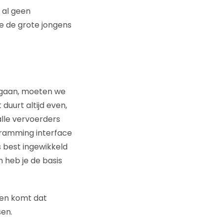
 al geen
e de grote jongens
ingaan, moeten we
uurt altijd even,
lle vervoerders
gramming interface
 best ingewikkeld
 heb je de basis
hien komt dat
en.