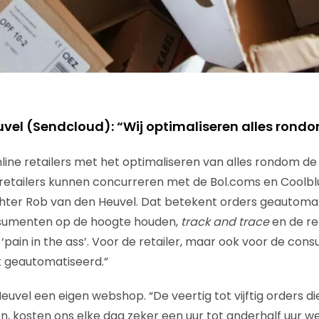
vel (Sendcloud): “Wij optimaliseren alles rond
line retailers met het optimaliseren van alles rondom de
retailers kunnen concurreren met de Bol.coms en Coolbl
chter Rob van den Heuvel. Dat betekent orders geautoma
sumenten op de hoogte houden,
track and trace
en de re
 ‘pain in the ass’. Voor de retailer, maar ook voor de co
k geautomatiseerd.”
uvel een eigen webshop. “De veertig tot vijftig orders di
 kosten ons elke dag zeker een uur tot anderhalf uur we