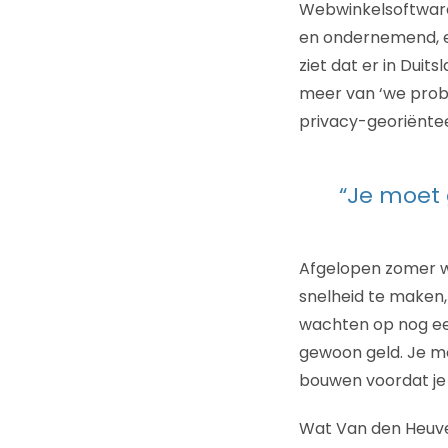
Webwinkelsoftware 
en ondernemend, en 
ziet dat er in Duit
meer van ‘we probe
privacy-georiëntee
“Je moet 
Afgelopen zomer wis
snelheid te maken, 
wachten op nog een
gewoon geld. Je m
bouwen voordat je i
Wat Van den Heuvel 