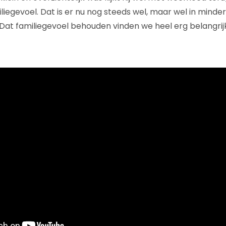
iliegevoel. Dat is er nu nog steeds wel, maar wel in mind
 Dat familiegevoel behouden vinden we heel erg belangrijk