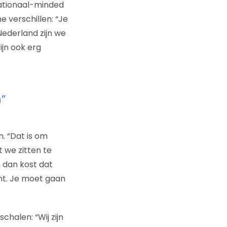
nationaal-minded
e verschillen: “Je
Nederland zijn we
ijn ook erg
”
. “Dat is om
t we zitten te
, dan kost dat
nt. Je moet gaan
chalen: “Wij zijn