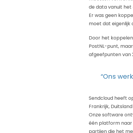
de data vanuit het
Er was geen koppel
moet dat eigenlijk o
Door het koppelen v
PostNL-punt, maar 
afgeefpunten van 2
“Ons werk
Sendcloud heeft op
Frankrijk, Duitslan
Onze software ontw
één platform naar a
partijen die het me