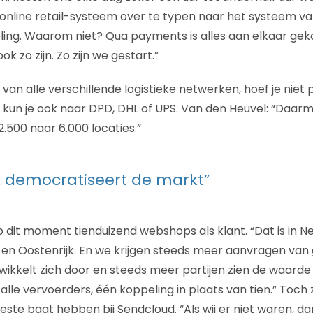
 online retail-systeem over te typen naar het systeem va
ing. Waarom niet? Qua payments is alles aan elkaar geko
ok zo zijn. Zo zijn we gestart.”
an alle verschillende logistieke netwerken, hoef je niet 
kun je ook naar DPD, DHL of UPS. Van den Heuvel: “Daar
.500 naar 6.000 locaties.”
 democratiseert de markt”
 dit moment tienduizend webshops als klant. “Dat is in Ne
d en Oostenrijk. En we krijgen steeds meer aanvragen van 
ikkelt zich door en steeds meer partijen zien de waarde 
lle vervoerders, één koppeling in plaats van tien.” Toch z
este baat hebben bij Sendcloud. “Als wij er niet waren, d