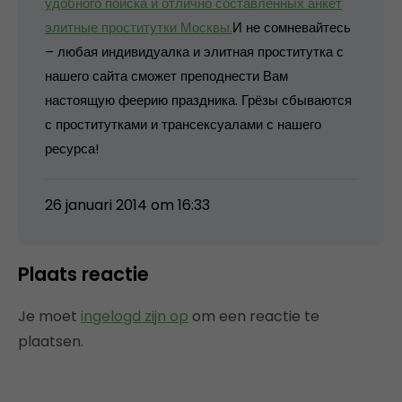
удобного поиска и отлично составленных анкет
элитные проститутки Москвы.
И не сомневайтесь
– любая индивидуалка и элитная проститутка с
нашего сайта сможет преподнести Вам
настоящую феерию праздника. Грёзы сбываются
с проститутками и трансексуалами с нашего
ресурса!
26 januari 2014 om 16:33
Plaats reactie
Je moet
ingelogd zijn op
om een reactie te
plaatsen.