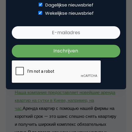
Dagelijkse nieuwsbrief
6 Reacties
Wekelijkse nieuwsbrief
SamuelMr
Приветствую всех
Если Вы желаете арендовать квартиру на сутки,
мы с радостью предлагаем Вам свои услуги.
Наша компания предоставляет новейшие аренда
квартир на сутки в Киеве, например, на
час.
Аренда квартир с помощью нашей фирмы на
короткий срок — это шанс спешно снять квартиру
и получить широкий комплекс обязательных