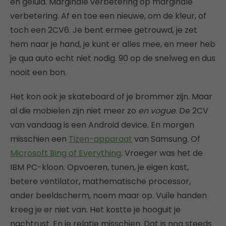
en geluid. Marginale verbetering op marginale
verbetering. Af en toe een nieuwe, om de kleur, of
toch een 2CV6. Je bent ermee getrouwd, je zet
hem naar je hand, je kunt er alles mee, en meer heb
je qua auto echt niet nodig. 90 op de snelweg en dus
nooit een bon.
Het kon ook je skateboard of je brommer zijn. Maar
al die mobielen zijn niet meer zo
en vogue
. De 2CV
van vandaag is een Android device. En morgen
misschien een
Tizen-apparaat
van Samsung. Of
Microsoft Bing of Everything
. Vroeger was het de
IBM PC-kloon. Opvoeren, tunen, je eigen kast,
betere ventilator, mathematische processor,
ander beeldscherm, noem maar op. Vuile handen
kreeg je er niet van. Het kostte je hooguit je
nachtrust. En je relatie misschien. Dat is nog steeds