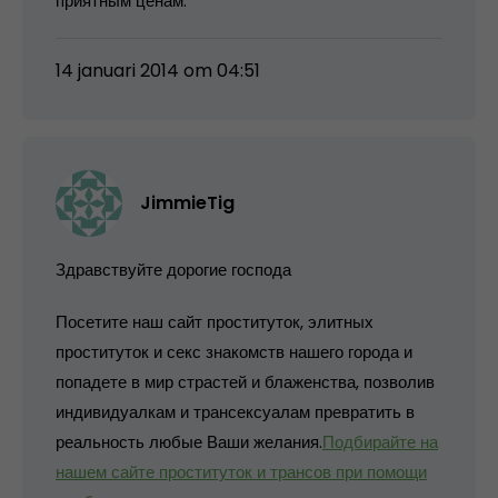
приятным ценам.
14 januari 2014 om 04:51
JimmieTig
Здравствуйте дорогие господа
Посетите наш сайт проституток, элитных
проституток и секс знакомств нашего города и
попадете в мир страстей и блаженства, позволив
индивидуалкам и трансексуалам превратить в
реальность любые Ваши желания.
Подбирайте на
нашем сайте проституток и трансов при помощи