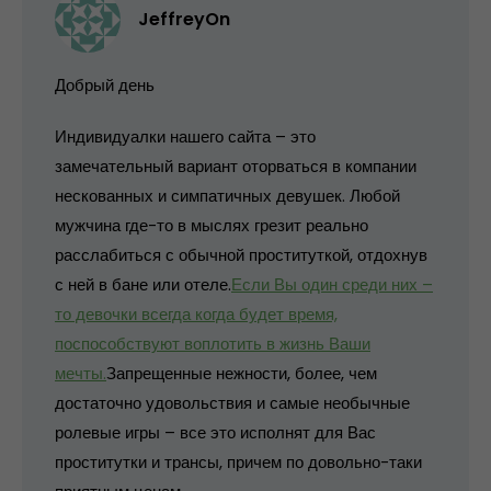
JeffreyOn
Добрый день
Индивидуалки нашего сайта – это
замечательный вариант оторваться в компании
нескованных и симпатичных девушек. Любой
мужчина где-то в мыслях грезит реально
расслабиться с обычной проституткой, отдохнув
с ней в бане или отеле.
Если Вы один среди них –
то девочки всегда когда будет время,
поспособствуют воплотить в жизнь Ваши
мечты.
Запрещенные нежности, более, чем
достаточно удовольствия и самые необычные
ролевые игры – все это исполнят для Вас
проститутки и трансы, причем по довольно-таки