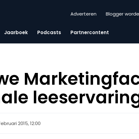
Adverteren
Blogger word
Jaarboek
Podcasts
Partnercontent
we Marketingfact
ale leeservarin
februari 2015, 12:00