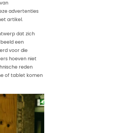
 van
eze advertenties
t artikel.
ntwerp dat zich
rbeeld een
erd voor die
ers hoeven niet
chnische reden
e of tablet komen