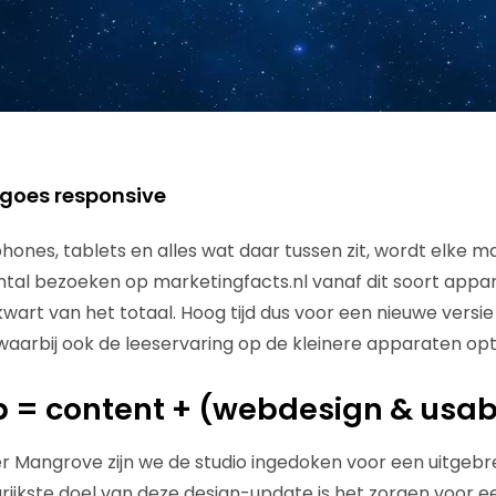
 goes responsive
hones, tablets en alles wat daar tussen zit, wordt elke m
antal bezoeken op marketingfacts.nl vanaf dit soort appa
wart van het totaal. Hoog tijd dus voor een nieuwe versie
waarbij ook de leeservaring op de kleinere apparaten opti
= content + (webdesign & usabi
 Mangrove zijn we de studio ingedoken voor een uitgebr
rijkste doel van deze design-update is het zorgen voor e