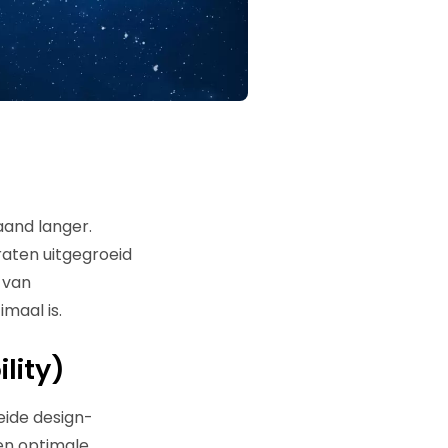
aand langer.
raten uitgegroeid
 van
maal is.
lity)
eide design-
en optimale