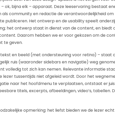
 – ok, bijna elk – apparaat. Deze leeservaring bestaat ene
n als community en redactie de verantwoordelijkheid om 
te publiceren. Het ontwerp en de usability speelt anderzi
ring; het ontwerp staat in dienst van de content, en biedt
content. Daarom hebben we er voor gekozen om de cont
t te geven.
 tekst en beeld (met ondersteuning voor retina) – staat 
elijk ruis (waaronder sidebars en navigatie) weg genom
t volledig tot zich kan nemen. Relevante informatie sta
de lezer tussentijds niet afgeleid wordt. Door het wegnem
atie naar het hoofdmenu te verplaatsen, ontstaat er jui
esbare titels, excerpts, afbeeldingen, video’s, tabellen. D
odzakelijke opmerking: het liefst bieden we de lezer ec