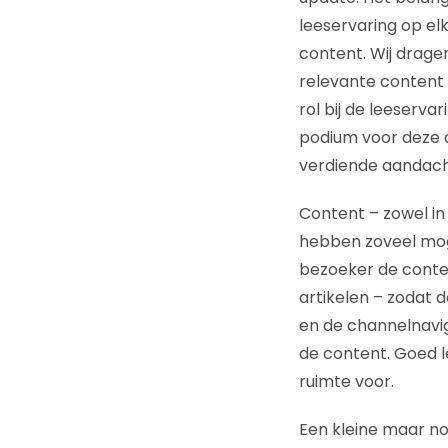
leeservaring op elk
content. Wij drage
relevante content 
rol bij de leeserva
podium voor deze 
verdiende aandach
Content – zowel in
hebben zoveel mog
bezoeker de conten
artikelen – zodat 
en de channelnavig
de content. Goed le
ruimte voor.
Een kleine maar no