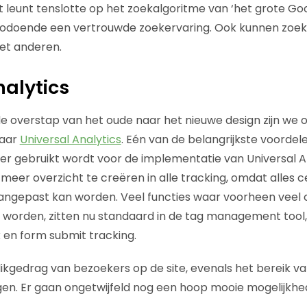
t leunt tenslotte op het zoekalgoritme van ‘het grote Go
 zodoende een vertrouwde zoekervaring. Ook kunnen zoek
et anderen.
nalytics
 de overstap van het oude naar het nieuwe design zijn we
naar
Universal Analytics
. Eén van de belangrijkste voordele
 gebruikt wordt voor de implementatie van Universal An
eer overzicht te creëren in alle tracking, omdat alles c
angepast kan worden. Veel functies waar voorheen veel 
worden, zitten nu standaard in de tag management tool,
 en form submit tracking.
likgedrag van bezoekers op de site, evenals het bereik v
en. Er gaan ongetwijfeld nog een hoop mooie mogelijkhe