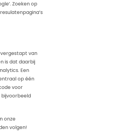
ogle’. Zoeken op
resulatenpagina’s
 overgestapt van
n is dat daarbij
alytics. Een
entraal op één
code voor
 bijvoorbeeld
an onze
den volgen!