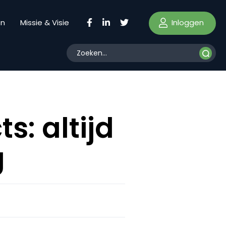
Inloggen
en
Missie & Visie
s: altijd
g