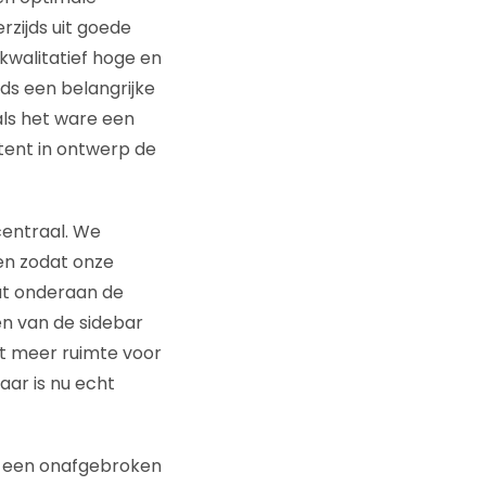
rzijds uit goede
kwalitatief hoge en
jds een belangrijke
 als het ware een
ent in ontwerp de
centraal. We
en zodat onze
at onderaan de
en van de sidebar
st meer ruimte voor
aar is nu echt
ht een onafgebroken