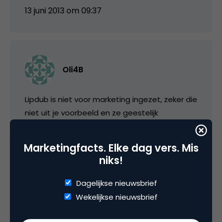
13 juni 2013 om 09:37
Oli4B
Lipdub is niet voor marketing ingezet, zeker die
niet uit je voorbeeld en ze geestelijk
uitgedaagd noemen vindt ik onnodig
kwetsend, nog zacht uitgedrukt. En nadat je
Marketingfacts. Elke dag vers. Mis
ervan uitgaat dat Britt authentiek is ben ik
niks!
gestopt met lezen …
Dagelijkse nieuwsbrief
Wekelijkse nieuwsbrief
13 juni 2013 om 11:47