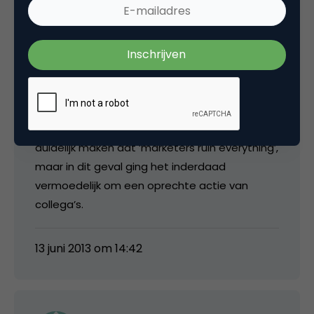
Edwin Vlems
Mijn welgemeende excuses als ik de verkeerde
voorbeelden en bewoordingen heb gebruikt. Ik
wilde slechts de stelling van Gary Vaynerchuck
duidelijk maken dat ‘marketers ruin everything’,
maar in dit geval ging het inderdaad
vermoedelijk om een oprechte actie van
collega’s.
13 juni 2013 om 14:42