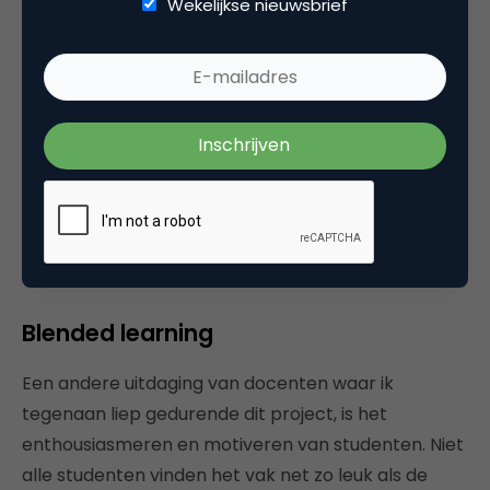
Wekelijkse nieuwsbrief
van de opleiding. Bij een marketinggerichte
opleiding krijgen eerstejaarsstudenten de volledige
wereld van online marketing voorgeschoteld, terwijl
een andere opleiding enkele facetten behandelt en
misschien pas in het derde jaar de volle breedte
behandelt. Erdinç vult het boek aan met eigen
casuïstiek.
Op de website van Marketingfacts zijn
dergelijke
cases
te lezen, geschreven door
experts uit het werkveld.
Blended learning
Een andere uitdaging van docenten waar ik
tegenaan liep gedurende dit project, is het
enthousiasmeren en motiveren van studenten. Niet
alle studenten vinden het vak net zo leuk als de