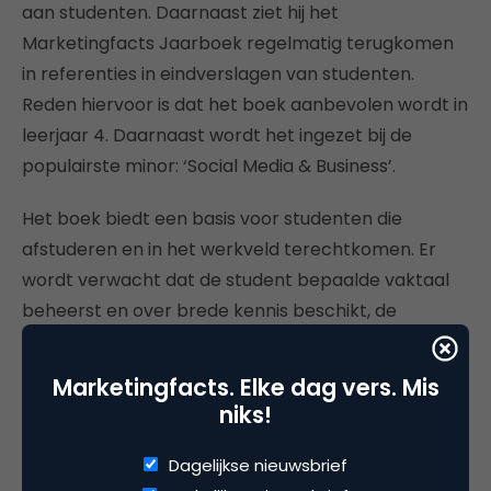
aan studenten. Daarnaast ziet hij het
Marketingfacts Jaarboek regelmatig terugkomen
in referenties in eindverslagen van studenten.
Reden hiervoor is dat het boek aanbevolen wordt in
leerjaar 4. Daarnaast wordt het ingezet bij de
populairste minor: ‘Social Media & Business’.
Het boek biedt een basis voor studenten die
afstuderen en in het werkveld terechtkomen. Er
wordt verwacht dat de student bepaalde vaktaal
beheerst en over brede kennis beschikt, de
verdieping komt vanzelf wel.
Marketingfacts. Elke dag vers. Mis
Erdinç Saçan
, docent ICT & Business aan de Fontys
niks!
Hogeschool in Eindhoven, zette het boek vorig jaar
in voor eerstejaars studenten. Het niveau sloot
Dagelijkse nieuwsbrief
prima aan, maar dit ligt volgens Erdinç aan de opzet