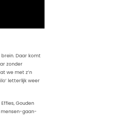
 brein. Daar komt
Maar zonder
at we met z’n
o’ letterlijk weer
 Effies, Gouden
oor-mensen-gaan-