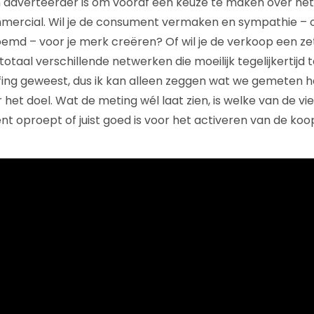
n adverteerder is om vooraf een keuze te maken over het d
mercial. Wil je de consument vermaken en sympathie – oo
d – voor je merk creëren? Of wil je de verkoop een zet
totaal verschillende netwerken die moeilijk tegelijkertijd te
iefing geweest, dus ik kan alleen zeggen wat we gemeten
 het doel. Wat de meting wél laat zien, is welke van de v
oproept of juist goed is voor het activeren van de koop