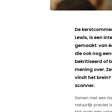
De kerstcommerc
Lewis, is een i
gemaakt: van éé
die ook nog eens
bekritiseerd of
mening over. Zel
vindt het brein
scanner.
Samen met een ha
natuurlijk precies 
Nét zoals mijn vakg