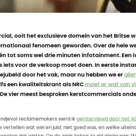
ial, ooit het exclusieve domein van het Britse 
nternationaal fenomeen geworden. Over de hele w
n tot soms wel drie minuten infotainment. Een l
 iets voor de verkoop moet doen. In eerste instan
 bejubeld door het vak, maar nu hebben we er
alle
fs een kwaliteitskrant als NRC
moet er wat van v
? De vier meest besproken kerstcommercials onde
ndjevol reclamemakers werd ik
geïnterviewd door het A
te vertellen wat wel en juist niet goed was, en welke uitein
enoten dat wisten. Op de zaak keken ze mij glazig aan: “Ma