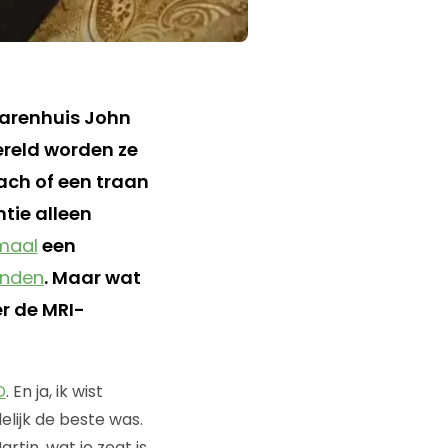
warenhuis John
ereld worden ze
ach of een traan
tie alleen
maal
een
inden
. Maar wat
r de MRI-
D
. En ja, ik wist
delijk de beste was.
rtin, wat je zegt is