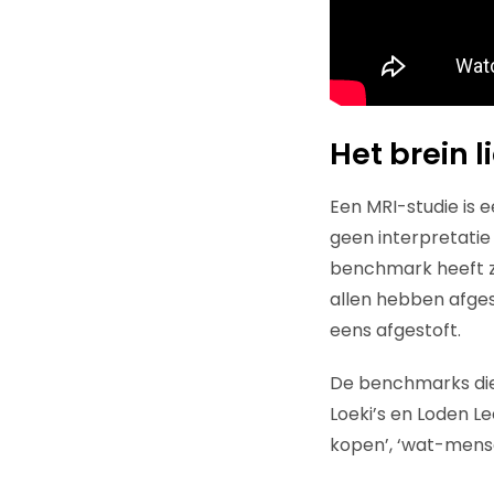
Het brein l
Een MRI-studie is 
geen interpretatie 
benchmark heeft z
allen hebben afgesp
eens afgestoft.
De benchmarks die 
Loeki’s en Loden L
kopen’, ‘wat-men