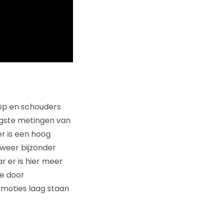
kop en schouders
oogste metingen van
r is een hoog
 weer bijzonder
r er is hier meer
de door
emoties laag staan