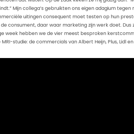
vindt.” Mijn collega’s gebruikten ons eigen adagium tegen 
mmerciële uitingen consequent moet testen op hun presta
de consument, daar waar marketing zijn werk doet. Dus 
ige week hebben we de vier meest besproken kerstcomm
MRI-studie: de commercials van Albert Heijn, Plus, Lidl e