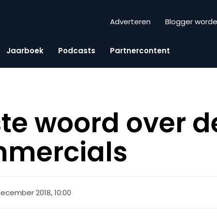
Adverteren
Blogger word
Jaarboek
Podcasts
Partnercontent
ste woord over d
mmercials
december 2018, 10:00