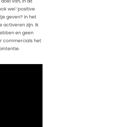
oel van, in dit
k wel ‘positive
je geven? In het
 activeren zijn. Ik
 hebben en geen
ier commercials het
intentie.