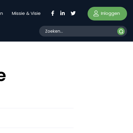
Inloggen
en
Missie & Visie
e