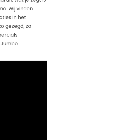
me. Wij vinden
ties in het
zo gezegd, zo
ercials
n Jumbo.