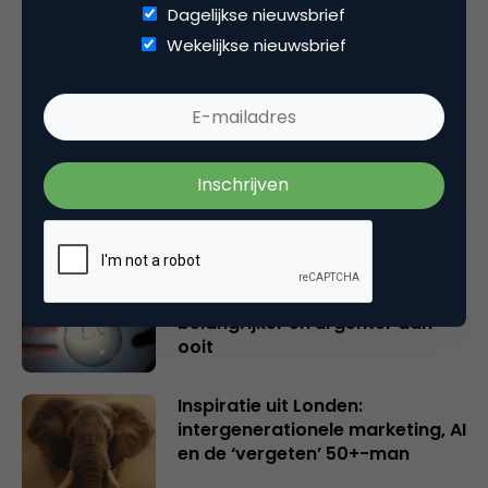
Dagelijkse nieuwsbrief
Gerelateerde artikelen
Wekelijkse nieuwsbrief
Rebel with or without a cause?
Wake-upcall voor ontwerpers
en merkeigenaren
Creatieve sector als aanjager
van innovatie en ontsluiter en
verbinder van industrieën
belangrijker en urgenter dan
ooit
Inspiratie uit Londen:
intergenerationele marketing, AI
en de ‘vergeten’ 50+-man