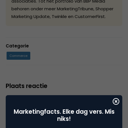
associaties. Tot het portfolio van BBP Media
behoren onder meer MarketingTribune, Shopper
Marketing Update, Twinkle en CustomerFirst.
Categorie
Commerce
Plaats reactie
Je moet
ingelogd zijn op
om een reactie te
plaatsen.
Marketingfacts. Elke dag vers. Mis
niks!