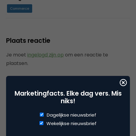
Commerce
Plaats reactie
Je moet
ingelogd zijn op
om een reactie te
plaatsen.
Marketingfacts. Elke dag vers. Mis
Gerelateerde artikelen
niks!
Rebel with or without a cause?
Dagelijkse nieuwsbrief
Wake-upcall voor ontwerpers
Wekelijkse nieuwsbrief
en merkeigenaren