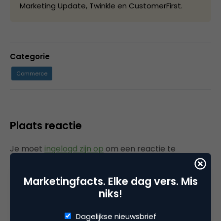
Marketing Update, Twinkle en CustomerFirst.
Categorie
Commerce
Plaats reactie
Je moet
ingelogd zijn op
om een reactie te
plaatsen.
Marketingfacts. Elke dag vers. Mis
niks!
Gerelateerde artikelen
Dagelijkse nieuwsbrief