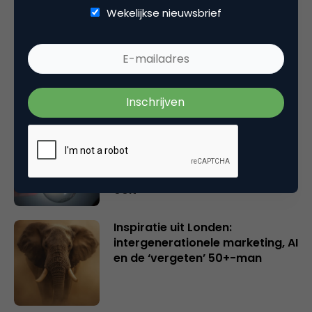
Wekelijkse nieuwsbrief
Rebel with or without a cause?
Wake-upcall voor ontwerpers
en merkeigenaren
Creatieve sector als aanjager
van innovatie en ontsluiter en
verbinder van industrieën
belangrijker en urgenter dan
ooit
Inspiratie uit Londen:
intergenerationele marketing, AI
en de ‘vergeten’ 50+-man